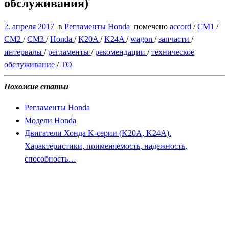
обслуживания)
2. апреля 2017
в
Регламенты Honda
помечено
accord
/
CM1
/
CM2
/
CM3
/
Honda
/
K20A
/
K24A
/
wagon
/
запчасти
/
интервалы
/
регламенты
/
рекомендации
/
техническое
обслуживание
/
ТО
Похожие статьи
Регламенты Honda
Модели Honda
Двигатели Хонда K-серии (K20A, K24A).
Характеристики, применяемость, надежность,
способность…