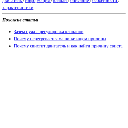
двигатель
/
информация
/
клапан
/
описание
/
особенности
/
характеристики
Похожие статьи
Зачем нужна регулировка клапанов
Почему перегревается машина: ищем причины
Почему свистит двигатель и как найти причину свиста