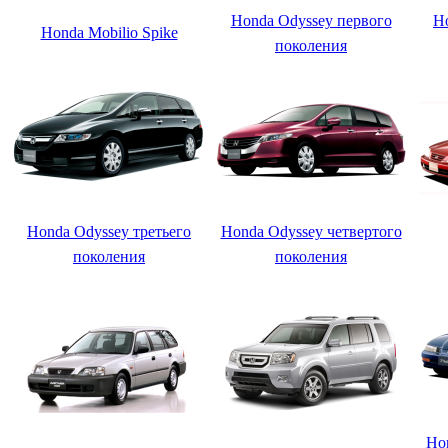
Honda Odyssey первого
H
Honda Mobilio Spike
поколения
Honda Odyssey третьего
Honda Odyssey четвертого
поколения
поколения
Hon