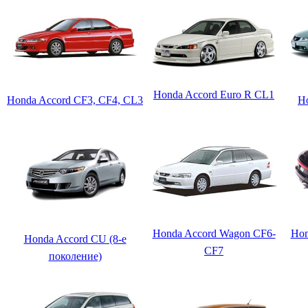
Honda Accord Euro R CL1
Honda Accord CF3, CF4, CL3
H
Honda Accord Wagon CF6-
Hon
Honda Accord CU (8-е
CF7
поколение)