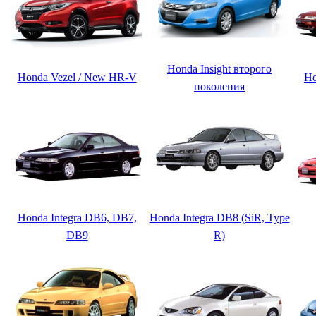
Honda Insight второго
Honda Vezel / New HR-V
Ho
поколения
Honda Integra DB6, DB7,
Honda Integra DB8 (SiR, Type
DB9
R)