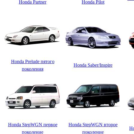
Honda Partner
Honda Pilot
Honda Prelude пятого
Honda Saber/Inspire
поколения
Honda StepWGN первое
Honda StepWGN второе
H
поколение
поколение