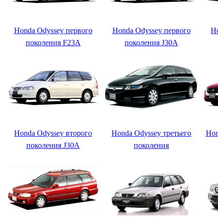
Honda Odyssey первого
Honda Odyssey первого
H
поколения F23A
поколения J30A
Honda Odyssey второго
Honda Odyssey третьего
Hon
поколения J30A
поколения