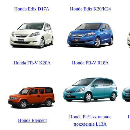
Honda Edix D17A
Honda Edix K20/K24
Honda FR-V K20A
Honda FR-V R18A
Honda Fit/Jazz первое
H
Honda Element
поколение L13A