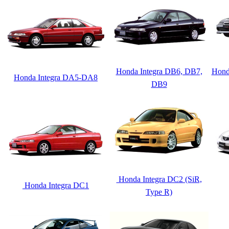
Honda Integra DB6, DB7,
Hond
Honda Integra DA5-DA8
DB9
Honda Integra DC2 (SiR,
Honda Integra DC1
Type R)