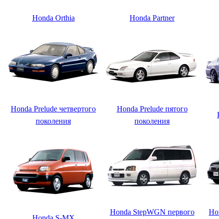
Honda Orthia
Honda Partner
Honda Prelude четвертого
Honda Prelude пятого
поколения
поколения
Honda StepWGN первого
Ho
Honda S-MX