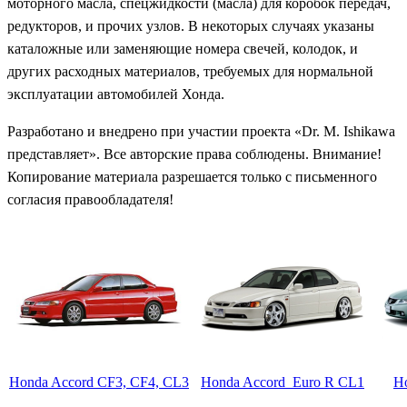
моторного масла, спецжидкости (масла) для коробок передач,
редукторов, и прочих узлов. В некоторых случаях указаны
каталожные или заменяющие номера свечей, колодок, и
других расходных материалов, требуемых для нормальной
эксплуатации автомобилей Хонда.
Разработано и внедрено при участии проекта «Dr. M. Ishikawa
представляет». Все авторские права соблюдены. Внимание!
Копирование материала разрешается только с письменного
согласия правообладателя!
Honda Accord CF3, CF4, CL3
Honda Accord Euro R CL1
H