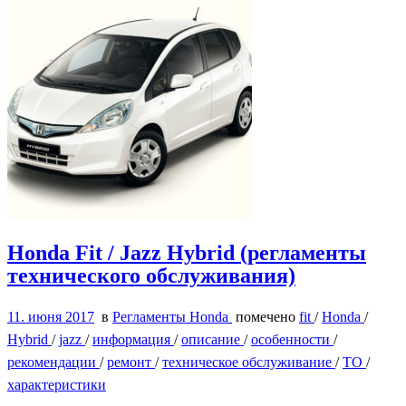
Honda Fit / Jazz Hybrid (регламенты
технического обслуживания)
11. июня 2017
в
Регламенты Honda
помечено
fit
/
Honda
/
Hybrid
/
jazz
/
информация
/
описание
/
особенности
/
рекомендации
/
ремонт
/
техническое обслуживание
/
ТО
/
характеристики