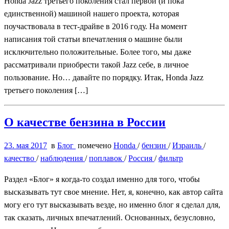
Honda Jazz третьего поколения стал первой (и пока
единственной) машиной нашего проекта, которая
поучаствовала в тест-драйве в 2016 году. На момент
написания той статьи впечатления о машине были
исключительно положительные. Более того, мы даже
рассматривали приобрести такой Jazz себе, в личное
пользование. Но… давайте по порядку. Итак, Honda Jazz
третьего поколения […]
О качестве бензина в России
23. мая 2017
в
Блог
помечено
Honda
/
бензин
/
Израиль
/
качество
/
наблюдения
/
поплавок
/
Россия
/
фильтр
Раздел «Блог» я когда-то создал именно для того, чтобы
высказывать тут свое мнение. Нет, я, конечно, как автор сайта
могу его тут высказывать везде, но именно блог я сделал для,
так сказать, личных впечатлений. Основанных, безусловно,