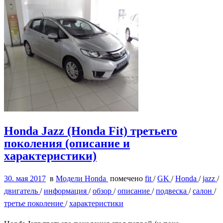
Honda Jazz (Honda Fit) третьего
поколения (описание и
характеристики)
30. мая 2017
в
Модели Honda
помечено
fit
/
GK
/
Honda
/
jazz
/
двигатель
/
информация
/
обзор
/
описание
/
подвеска
/
салон
/
третье поколение
/
характеристики