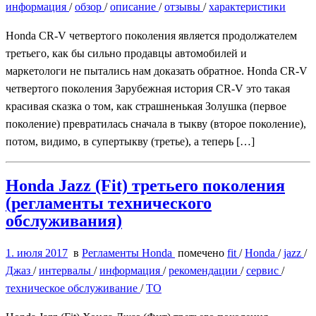
информация
/
обзор
/
описание
/
отзывы
/
характеристики
Honda CR-V четвертого поколения является продолжателем
третьего, как бы сильно продавцы автомобилей и
маркетологи не пытались нам доказать обратное. Honda CR-V
четвертого поколения Зарубежная история CR-V это такая
красивая сказка о том, как страшненькая Золушка (первое
поколение) превратилась сначала в тыкву (второе поколение),
потом, видимо, в супертыкву (третье), а теперь […]
Honda Jazz (Fit) третьего поколения
(регламенты технического
обслуживания)
1. июля 2017
в
Регламенты Honda
помечено
fit
/
Honda
/
jazz
/
Джаз
/
интервалы
/
информация
/
рекомендации
/
сервис
/
техническое обслуживание
/
ТО