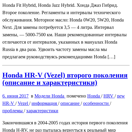
Honda Fit Hybrid, Honda Jazz Hybrid. Хонда Джаз Гибрид.
Второе поколение. Регламенты и интервалы технического
обслуживания. Моторное масло: Honda 0W20, 5W20, Honda
Next. Для замены потребуется 3,5 — 4 литра. Интервал
замены, — 5000-7500 км. Наши рекомендованные интервалы
отличаются от интервалов, указанных в мануалах Honda
Russia в два раза. Удвоить частоту замены масла мы
предлагаем руководствуясь рекомендациями Honda […]
Honda HR-V (Vezel) второго поколения
(описание и характеристики)
6. июня 2017
в
Модели Honda
помечено
Honda
/
HRV
/
new
HR-V
/
Vezel
/
информация
/
описание
/
особенности
/
проблемы
/
характеристики
Закончившаяся в 2004-2005 годах история первого поколения
Honda H-RV, не раз пыталась вернуться к реальный мир