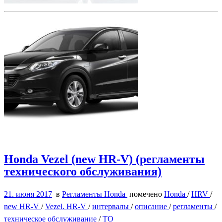
Honda Vezel (new HR-V) (регламенты
технического обслуживания)
21. июня 2017
в
Регламенты Honda
помечено
Honda
/
HRV
/
new HR-V
/
Vezel. HR-V
/
интервалы
/
описание
/
регламенты
/
техническое обслуживание
/
ТО