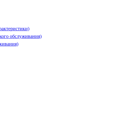
рактеристики)
ского обслуживания)
живания)