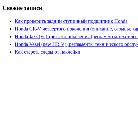
Свежие записи
Как проверить задний ступичный подшипник Honda
Honda CR-V четвертого поколения (описание, отзывы, ха
Honda Jazz (Fit) третьего поколения (регламенты техниче
Honda Vezel (new HR-V) (регламенты технического обслу
Как стереть следы от наклейки