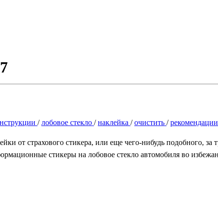
17
нструкции
/
лобовое стекло
/
наклейка
/
очистить
/
рекомендаци
лейки от страхового стикера, или еще чего-нибудь подобного, за
ормационные стикеры на лобовое стекло автомобиля во избежан