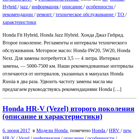
Hybrid
/
jazz
/
информация
/
описание
/
особенности
/
рекомендации
/
ремонт
/
техническое обслуживание
/
ТО
/
характеристики
Honda Fit Hybrid, Honda Jazz Hybrid. Хонда Джаз Гибрид.
Второе поколение. Регламенты и интервалы технического
обслуживания. Моторное масло: Honda 0W20, 5W20, Honda
Next. Для замены потребуется 3,5 — 4 литра. Интервал
замены, — 5000-7500 км. Наши рекомендованные интервалы
отличаются от интервалов, указанных в мануалах Honda
Russia в два раза. Удвоить частоту замены масла мы
предлагаем руководствуясь рекомендациями Honda […]
Honda HR-V (Vezel) второго поколения
(описание и характеристики)
6. июня 2017
в
Модели Honda
помечено
Honda
/
HRV
/
new
HR-V
/
Vezel
/
информация
/
описание
/
особенности
/