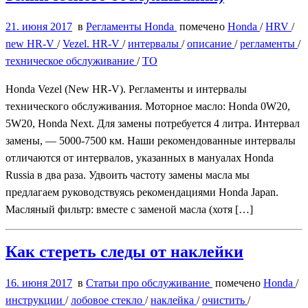
21. июня 2017
в
Регламенты Honda
помечено
Honda
/
HRV
/
new HR-V
/
Vezel. HR-V
/
интервалы
/
описание
/
регламенты
/
техническое обслуживание
/
ТО
Honda Vezel (New HR-V). Регламенты и интервалы
технического обслуживания. Моторное масло: Honda 0W20,
5W20, Honda Next. Для замены потребуется 4 литра. Интервал
замены, — 5000-7500 км. Наши рекомендованные интервалы
отличаются от интервалов, указанных в мануалах Honda
Russia в два раза. Удвоить частоту замены масла мы
предлагаем руководствуясь рекомендациями Honda Japan.
Масляный фильтр: вместе с заменой масла (хотя […]
Как стереть следы от наклейки
16. июня 2017
в
Статьи про обслуживание
помечено
Honda
/
инструкции
/
лобовое стекло
/
наклейка
/
очистить
/