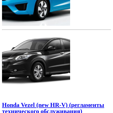
Honda Vezel (new HR-V) (регламенты
технического обслуживания)