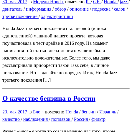
30. мая 2017
в
Модели Honda
помечено
fit
/
GK
/
Honda
/
jazz
/
двигатель
/
информация
/
обзор
/
описание
/
подвеска
/
салон
/
третье поколение
/
характеристики
Honda Jazz третьего поколения стал первой (и пока
единственной) машиной нашего проекта, которая
поучаствовала в тест-драйве в 2016 году. На момент
написания той статьи впечатления о машине были
исключительно положительные. Более того, мы даже
рассматривали приобрести такой Jazz себе, в личное
пользование. Но… давайте по порядку. Итак, Honda Jazz
третьего поколения […]
О качестве бензина в России
23. мая 2017
в
Блог
помечено
Honda
/
бензин
/
Израиль
/
качество
/
наблюдения
/
поплавок
/
Россия
/
фильтр
Раздел «Блог» я когда-то создал именно для того, чтобы