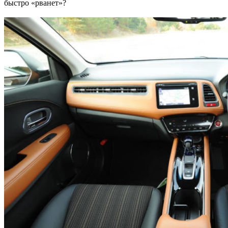
быстро «рванет»?