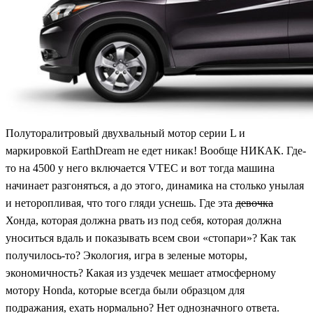
Полуторалитровый двухвальный мотор серии L и
маркировкой EarthDream не едет никак! Вообще НИКАК. Где-
то на 4500 у него включается VTEC и вот тогда машина
начинает разгоняться, а до этого, динамика на столько унылая
и неторопливая, что того гляди уснешь. Где эта
девочка
Хонда, которая должна рвать из под себя, которая должна
уноситься вдаль и показывать всем свои «стопари»? Как так
получилось-то? Экология, игра в зеленые моторы,
экономичность? Какая из уздечек мешает атмосферному
мотору Honda, которые всегда были образцом для
подражания, ехать нормально? Нет однозначного ответа.