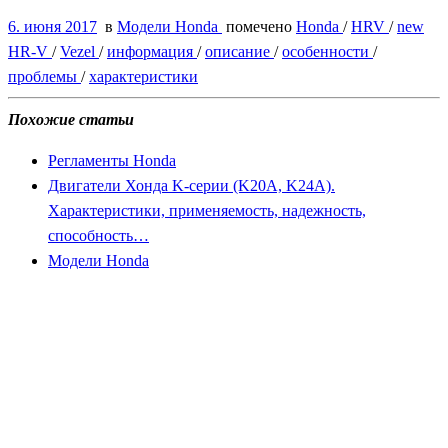
6. июня 2017
в
Модели Honda
помечено
Honda
/
HRV
/
new
HR-V
/
Vezel
/
информация
/
описание
/
особенности
/
проблемы
/
характеристики
Похожие статьи
Регламенты Honda
Двигатели Хонда K-серии (K20A, K24A).
Характеристики, применяемость, надежность,
способность…
Модели Honda