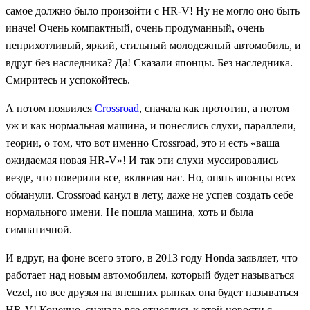
самое должно было произойти с HR-V! Ну не могло оно быть
иначе! Очень компактный, очень продуманный, очень
неприхотливый, яркий, стильный молодежный автомобиль, и
вдруг без наследника? Да! Сказали японцы. Без наследника.
Смиритесь и успокойтесь.
А потом появился
Crossroad
, сначала как прототип, а потом
уж и как нормальная машина, и понеслись слухи, параллели,
теории, о том, что вот именно Crossroad, это и есть «ваша
ожидаемая новая HR-V»! И так эти слухи муссировались
везде, что поверили все, включая нас. Но, опять японцы всех
обманули. Crossroad канул в лету, даже не успев создать себе
нормального имени. Не пошла машина, хоть и была
симпатичной.
И вдруг, на фоне всего этого, в 2013 году Honda заявляет, что
работает над новым автомобилем, который будет называться
Vezel, но
все друзья
на внешних рынках она будет называться
HR-V! Конечно, сначала все отнеслись к этой новости с