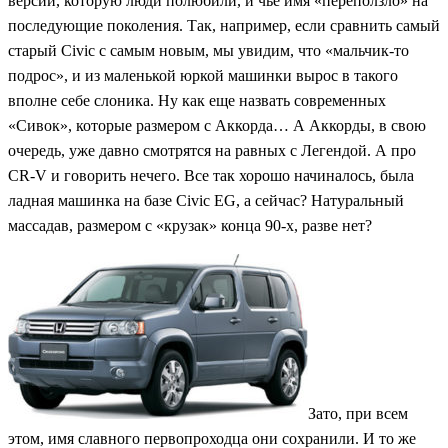
версии, которую люди полюбили, и чье имя «переползло» на
последующие поколения. Так, например, если сравнить самый
старый Civic с самым новым, мы увидим, что «мальчик-то
подрос», и из маленькой юркой машинки вырос в такого
вполне себе слоника. Ну как еще назвать современных
«Сивок», которые размером с Аккорда… А Аккорды, в свою
очередь, уже давно смотрятся на равных с Легендой. А про
CR-V и говорить нечего. Все так хорошо начиналось, была
ладная машинка на базе Civic EG, а сейчас? Натуральный
массадав, размером с «крузак» конца 90-х, разве нет?
Зато, при всем
этом, имя славного первопроходца они сохранили. И то же