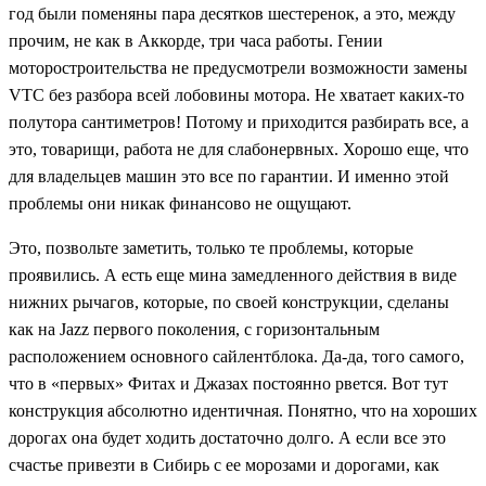
год были поменяны пара десятков шестеренок, а это, между
прочим, не как в Аккорде, три часа работы. Гении
моторостроительства не предусмотрели возможности замены
VTC без разбора всей лобовины мотора. Не хватает каких-то
полутора сантиметров! Потому и приходится разбирать все, а
это, товарищи, работа не для слабонервных. Хорошо еще, что
для владельцев машин это все по гарантии. И именно этой
проблемы они никак финансово не ощущают.
Это, позвольте заметить, только те проблемы, которые
проявились. А есть еще мина замедленного действия в виде
нижних рычагов, которые, по своей конструкции, сделаны
как на Jazz первого поколения, с горизонтальным
расположением основного сайлентблока. Да-да, того самого,
что в «первых» Фитах и Джазах постоянно рвется. Вот тут
конструкция абсолютно идентичная. Понятно, что на хороших
дорогах она будет ходить достаточно долго. А если все это
счастье привезти в Сибирь с ее морозами и дорогами, как