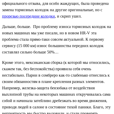
официального отзыва, для особо жаждущих, была проведена
замена тормозных колодок на другие оригинальные, но с
прорезью посередине колодки
, и скрип ушел.
Дальше, больше. Про проблему износа тормозных колодок на
новых машинах мы уже писали, но в новом HR-V эта
проблема стала прямо-таки совсем актуальной. К первому
сервису (15 000 км) износ большинства передних колодок
составлял сильно больше 50%…
Кроме этого, мексиканская сборка (к которой мы относились,
скажем так, без беспокойства) проявила себя очень
нестабильно. Парни в сомбреро как-то слабенько отнеслись к
своим обязанностям в плане крепления разных элементов.
Например, железка-защита бензобака от воздействия
выхлопной трубы на некоторых машинах откручивалась сама
собой и начинала затейливо дребезжать во время движения,
приводя людей в салоне в состояние тихой паники. Благо, эту
неприятность мы быстро выловили, и стали проверять