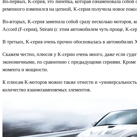
Во-первых, K-серия, это линейка, которая ознаменовала собой
ременного изменился на цепной, K-серия получила новое пок
Во-вторых, K-серия заменила собой сразу несколько моторов, к
Accord (F-серия), Stream (с этим автомобилем чуть проще, K-се
В третьих, K-серия очень прочно обосновалась в автомобилях 
Скажем честно, плюсов у K-серии очень много, даже если суди
экономичными, по сравнению с предыдущими сериями. Кроме э
момента и мощности.
К плюсам K-моторов можно также отнести и «универсальность»
количество взаимозаменяемых элементов.