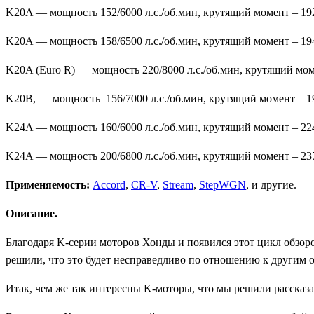
K20A — мощность 152/6000 л.с./об.мин, крутящий момент – 1
K20A — мощность 158/6500 л.с./об.мин, крутящий момент – 1
K20A (Euro R) — мощность 220/8000 л.с./об.мин, крутящий мом
K20B, — мощность 156/7000 л.с./об.мин, крутящий момент – 1
K24A — мощность 160/6000 л.с./об.мин, крутящий момент – 2
K24A — мощность 200/6800 л.с./об.мин, крутящий момент – 23
Применяемость:
Accord
,
CR-V
,
Stream
,
StepWGN
, и другие.
Описание.
Благодаря K-серии моторов Хонды и появился этот цикл обзоро
решили, что это будет несправедливо по отношению к другим о
Итак, чем же так интересны K-моторы, что мы решили рассказа