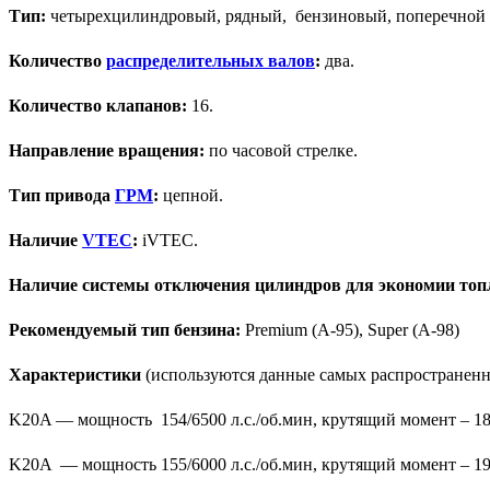
Тип:
четырехцилиндровый, рядный, бензиновый, поперечной 
Количество
распределительных валов
:
два.
Количество клапанов:
16.
Направление вращения:
по часовой стрелке.
Тип привода
ГРМ
:
цепной.
Наличие
VTEC
:
iVTEC.
Наличие системы отключения цилиндров для экономии топ
Рекомендуемый тип бензина:
Premium (A-95), Super (A-98)
Характеристики
(используются данные самых распространенн
K20A — мощность 154/6500 л.с./об.мин, крутящий момент – 18
K20A — мощность 155/6000 л.с./об.мин, крутящий момент – 19