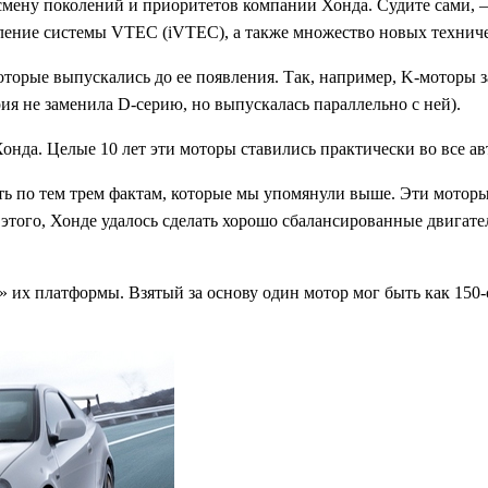
 смену поколений и приоритетов компании Хонда. Судите сами, —
оление системы VTEC (iVTEC), а также множество новых технич
оторые выпускались до ее появления. Так, например, K-моторы з
рия не заменила D-серию, но выпускалась параллельно с ней).
Хонда. Целые 10 лет эти моторы ставились практически во все 
ть по тем трем фактам, которые мы упомянули выше. Эти моторы
того, Хонде удалось сделать хорошо сбалансированные двигате
 их платформы. Взятый за основу один мотор мог быть как 150-