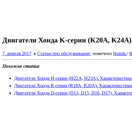
Двигатели Хонда K-серии (K20A, K24A)
7. апреля 2017
в
Статьи про обслуживание
помечено
Honda
/
K
Похожие статьи
Двигатели Хонда H-серии (H22A, H23A). Характеристики
Двигатели Хонда R-серии (R18A, R20A). Характеристики
Двигатели Хонда D-серии (D13, D15, D16, D17). Характ