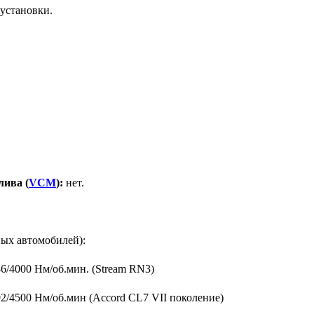
установки.
лива (
VCM
):
нет.
ых автомобилей):
6/4000 Нм/об.мин. (Stream RN3)
2/4500 Нм/об.мин (Accord CL7 VII поколение)