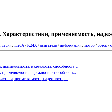
. Характеристики, применяемость, надеж
-серия
/
K20A
/
K24A
/
двигатель
/
информация
/
мотор
/
обзор
/
, применяемость, надежность, способность…
, применяемость, надежность, способность…
еристики, применяемость, надежность,…