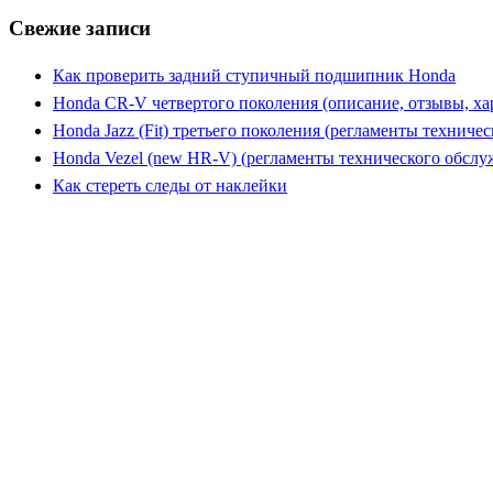
Свежие записи
Как проверить задний ступичный подшипник Honda
Honda CR-V четвертого поколения (описание, отзывы, ха
Honda Jazz (Fit) третьего поколения (регламенты техниче
Honda Vezel (new HR-V) (регламенты технического обслу
Как стереть следы от наклейки