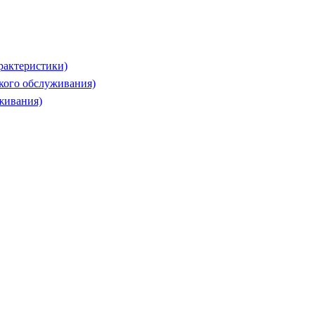
рактеристики)
ского обслуживания)
живания)