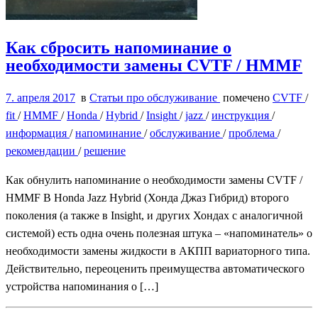
Как сбросить напоминание о
необходимости замены CVTF / HMMF
7. апреля 2017
в
Статьи про обслуживание
помечено
CVTF
/
fit
/
HMMF
/
Honda
/
Hybrid
/
Insight
/
jazz
/
инструкция
/
информация
/
напоминание
/
обслуживание
/
проблема
/
рекомендации
/
решение
Как обнулить напоминание о необходимости замены CVTF /
HMMF В Honda Jazz Hybrid (Хонда Джаз Гибрид) второго
поколения (а также в Insight, и других Хондах с аналогичной
системой) есть одна очень полезная штука – «напоминатель» о
необходимости замены жидкости в АКПП вариаторного типа.
Действительно, переоценить преимущества автоматического
устройства напоминания о […]