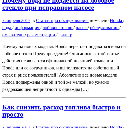
Почему вода не подается на лобовое
стекло при исправном насосе
7. апреля 2017
в
Статьи про обслуживание
помечено
Honda
/
вода
/
информация
/
лобовое стекло
/
насос
/
обслуживание
/
омыватели
/
рекомендации
/
фильтр
Почему на новых моделях Honda перестает подаваться вода на
лобовое стекло Предупреждение! Описанные в этой статье
действия не являются официальной позицией компании
Honda или ее сотрудников, и выполняются на собственный
страх и риск пользователей! Абсолютно все новые модели
Honda подвержены одной и той же мелкой, но ужасно
раздражающей неприятности: однажды […]
Как снизить расход топлива быстро и
просто
7. апреля 2017
в
Статьи про обслуживание
помечено
Honda
/