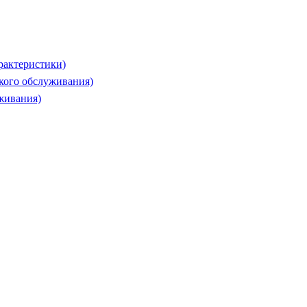
рактеристики)
ского обслуживания)
живания)