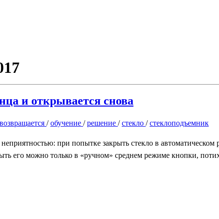
017
нца и открывается снова
возвращается
/
обучение
/
решение
/
стекло
/
стеклоподъемник
 неприятностью: при попытке закрыть стекло в автоматическом 
рыть его можно только в «ручном» среднем режиме кнопки, потихо