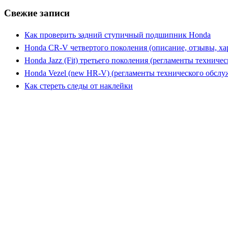
Свежие записи
Как проверить задний ступичный подшипник Honda
Honda CR-V четвертого поколения (описание, отзывы, ха
Honda Jazz (Fit) третьего поколения (регламенты техниче
Honda Vezel (new HR-V) (регламенты технического обслу
Как стереть следы от наклейки