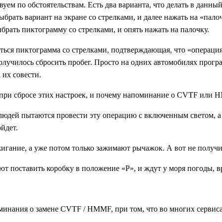
вуем по обстоятельствам. Есть два варианта, что делать в данн
ыбрать вариант на экране со стрелками, и далее нажать на «пало
ыбрать пиктограмму со стрелками, и опять нажать на палочку.
ться пиктограмма со стрелками, подтверждающая, что «операция
е получилось сбросить пробег. Просто на одних автомобилях прог
 их совести.
 при сбросе этих настроек, и почему напоминание о CVTF или H
людей пытаются провести эту операцию с включенным светом, а
йдет.
гание, а уже потом только зажимают рычажок. А вот не получитс
вают поставить коробку в положение «Р», и ждут у моря погоды, 
минания о замене CVTF / HMMF, при том, что во многих сервисах