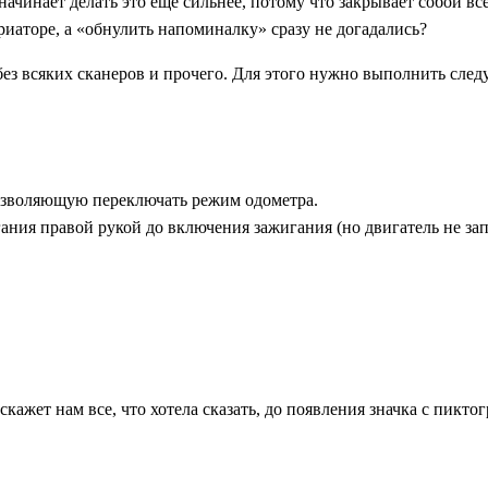
 начинает делать это еще сильнее, потому что закрывает собой 
риаторе, а «обнулить напоминалку» сразу не догадались?
 без всяких сканеров и прочего. Для этого нужно выполнить сле
позволяющую переключать режим одометра.
ания правой рукой до включения зажигания (но двигатель не зап
скажет нам все, что хотела сказать, до появления значка с пикто