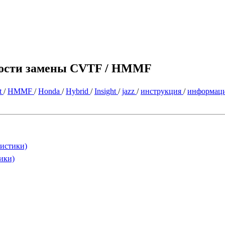
имости замены CVTF / HMMF
it
/
HMMF
/
Honda
/
Hybrid
/
Insight
/
jazz
/
инструкция
/
информац
ристики)
ики)