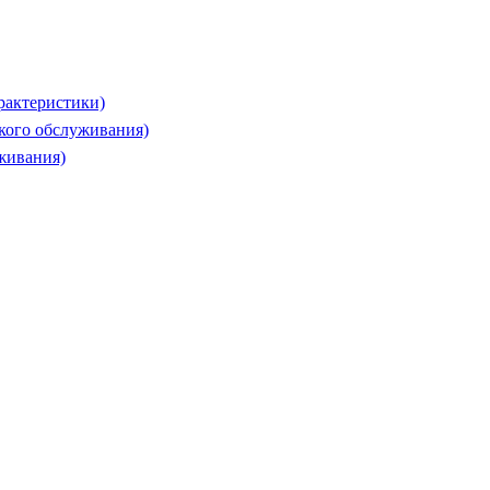
рактеристики)
ского обслуживания)
живания)