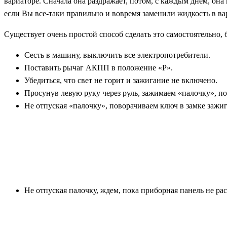
вариаторе. Сначала она раздражает, потом, с каждым днем, она
если Вы все-таки правильно и вовремя заменили жидкость в ва
Существует очень простой способ сделать это самостоятельно,
Сесть в машину, выключить все электропотребители.
Поставить рычаг АКПП в положение «P».
Убедиться, что свет не горит и зажигание не включено.
Просунув левую руку через руль, зажимаем «палочку», 
Не отпуская «палочку», поворачиваем ключ в замке зажиг
Не отпуская палочку, ждем, пока приборная панель не рас