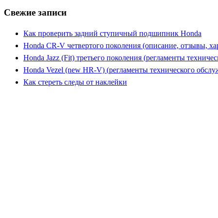
Свежие записи
Как проверить задний ступичный подшипник Honda
Honda CR-V четвертого поколения (описание, отзывы, ха
Honda Jazz (Fit) третьего поколения (регламенты техниче
Honda Vezel (new HR-V) (регламенты технического обслу
Как стереть следы от наклейки