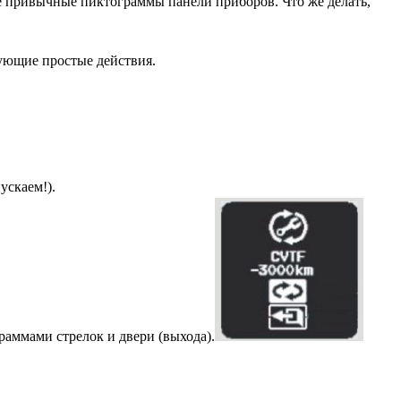
все привычные пиктограммы панели приборов. Что же делать,
дующие простые действия.
ускаем!).
граммами стрелок и двери (выхода).