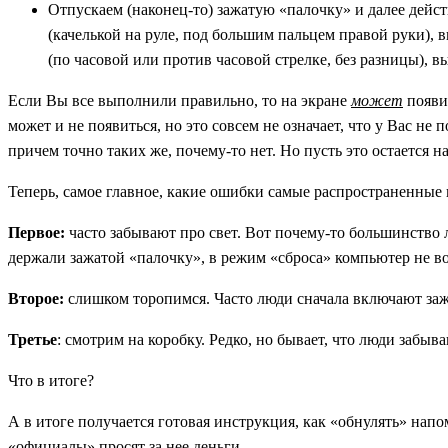
Отпускаем (наконец-то) зажатую «палочку» и далее дейст
(качелькой на руле, под большим пальцем правой руки), в
(по часовой или против часовой стрелке, без разницы), в
Если Вы все выполнили правильно, то на экране
может
появи
может и не появиться, но это совсем не означает, что у Вас н
причем точно таких же, почему-то нет. Но пусть это остается на
Теперь, самое главное, какие ошибки самые распространенные
Первое:
часто забывают про свет. Вот почему-то большинство 
держали зажатой «палочку», в режим «сброса» компьютер не во
Второе:
слишком торопимся. Часто люди сначала включают зажи
Третье
: смотрим на коробку. Редко, но бывает, что люди забы
Что в итоге?
А в итоге получается готовая инструкция, как «обнулять» напо
«официалы» просят за нее деньги.