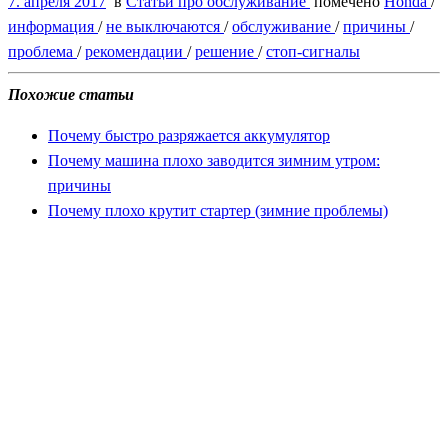
7. апреля 2017
в
Статьи про обслуживание
помечено
Honda
/
информация
/
не выключаются
/
обслуживание
/
причины
/
проблема
/
рекомендации
/
решение
/
стоп-сигналы
Похожие статьи
Почему быстро разряжается аккумулятор
Почему машина плохо заводится зимним утром:
причины
Почему плохо крутит стартер (зимние проблемы)