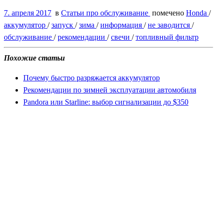
7. апреля 2017
в
Статьи про обслуживание
помечено
Honda
/
аккумулятор
/
запуск
/
зима
/
информация
/
не заводится
/
обслуживание
/
рекомендации
/
свечи
/
топливный фильтр
Похожие статьи
Почему быстро разряжается аккумулятор
Рекомендации по зимней эксплуатации автомобиля
Pandora или Starline: выбор сигнализации до $350