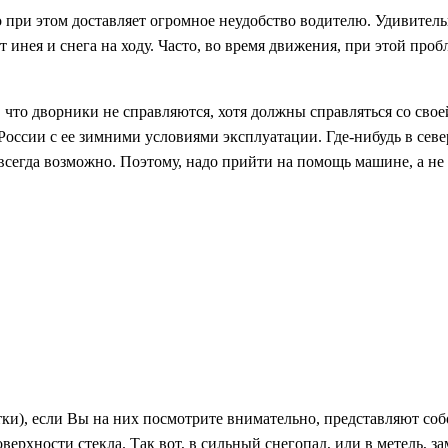
но при этом доставляет огромное неудобство водителю. Удивител
 инея и снега на ходу. Часто, во время движения, при этой про
о, что дворники не справляются, хотя должны справляться со сво
 России с ее зимними условиями эксплуатации. Где-нибудь в сев
е всегда возможно. Поэтому, надо прийти на помощь машине, а н
ки), если Вы на них посмотрите внимательно, представляют со
рхности стекла. Так вот, в сильный снегопад, или в метель, зам