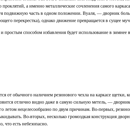
 проклятий, а именно металлические сочленения самого каркаса
ируя подвижную часть в одном положении. Вуаля, — дворник боль
ющего перекрестка), однако движение превращается в сущее муч
 и простым способом избавления будет использование в зимнее в
ся от обычного наличием резинового чехла на каркасе щетки, к
новится отлично видно даже в самую сильную метель, — дворник
го летом нецелесообразно по двум причинам. Во-первых, резино
ыкидывать. Во-вторых, несколько громоздкая конструкция дворн
о, что есть небезопасно.