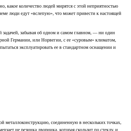
ьно, какое количество людей мирятся с этой неприятностью
блеме люди едут «вслепую», что может привести к настоящей
ей задачей, забывая об одном и самом главном, — ни один
ерной Германии, или Норвегии, с ее «суровым» климатом,
е пытаться эксплуатировать ее в стандартном оснащении и
бой металлоконструкцию, соединенную в нескольких точках,
ерзает не резинка дворника, которая скользит по стеклу, и