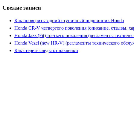
Свежие записи
Как проверить задний ступичный подшипник Honda
Honda CR-V четвертого поколения (описание, отзывы, ха
Honda Jazz (Fit) третьего поколения (регламенты техниче
Honda Vezel (new HR-V) (регламенты технического обслу
Как стереть следы от наклейки