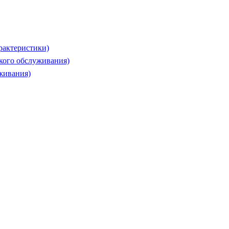
рактеристики)
ского обслуживания)
живания)