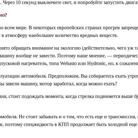
 Через 10 секунд выключите свет, и попробуйте запустить двига
оз?
 всем мире. В некоторых европейских странах прогрев запреще
 в атмосферу наибольшее количество вредных веществ.
нято обращать внимание на экологию (действительно, чего уж та
машину вообще не завести. Поэтому наше мнение, — периодическ
пусковой нагреватель, типа
Webasto
или
Hydronic,
но, к сожален
луатации автомобиля. Предположим, Вы собираетесь ехать утром
ы завели машину, мотор заработал, когда можно ехать?
ния, стоит подождать момента, когда стрелка поднимется выше 
омобиля. Не стоит забывать и о том, что есть еще и трансмиссия,
, поэтому спецжидкость в КПП продолжает быть холодной еще к