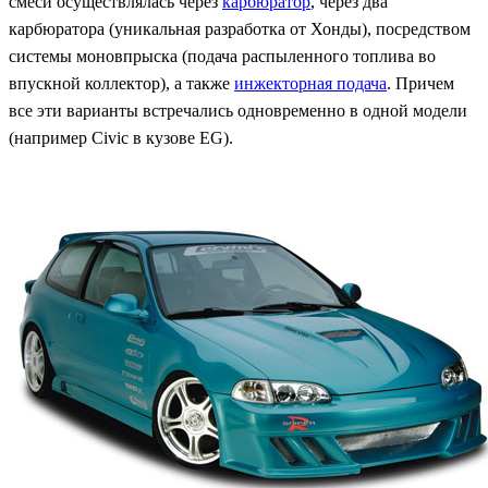
смеси осуществлялась через
карбюратор
, через два
карбюратора (уникальная разработка от Хонды), посредством
системы моновпрыска (подача распыленного топлива во
впускной коллектор), а также
инжекторная подача
. Причем
все эти варианты встречались одновременно в одной модели
(например Civic в кузове EG).