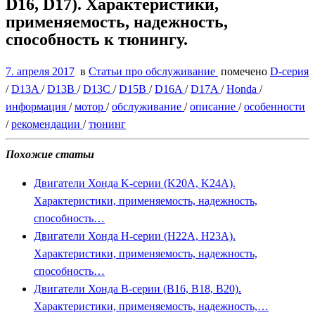
D16, D17). Характеристики,
применяемость, надежность,
способность к тюнингу.
7. апреля 2017
в
Статьи про обслуживание
помечено
D-серия
/
D13A
/
D13B
/
D13C
/
D15B
/
D16A
/
D17A
/
Honda
/
информация
/
мотор
/
обслуживание
/
описание
/
особенности
/
рекомендации
/
тюнинг
Похожие статьи
Двигатели Хонда K-серии (K20A, K24A).
Характеристики, применяемость, надежность,
способность…
Двигатели Хонда H-серии (H22A, H23A).
Характеристики, применяемость, надежность,
способность…
Двигатели Хонда B-серии (B16, B18, B20).
Характеристики, применяемость, надежность,…