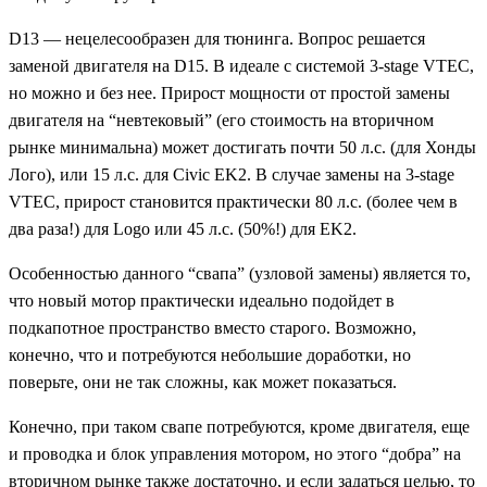
D13 — нецелесообразен для тюнинга. Вопрос решается
заменой двигателя на D15. В идеале с системой 3-stage VTEC,
но можно и без нее. Прирост мощности от простой замены
двигателя на “невтековый” (его стоимость на вторичном
рынке минимальна) может достигать почти 50 л.с. (для Хонды
Лого), или 15 л.с. для Civic EK2. В случае замены на 3-stage
VTEC, прирост становится практически 80 л.с. (более чем в
два раза!) для Logo или 45 л.с. (50%!) для EK2.
Особенностью данного “свапа” (узловой замены) является то,
что новый мотор практически идеально подойдет в
подкапотное пространство вместо старого. Возможно,
конечно, что и потребуются небольшие доработки, но
поверьте, они не так сложны, как может показаться.
Конечно, при таком свапе потребуются, кроме двигателя, еще
и проводка и блок управления мотором, но этого “добра” на
вторичном рынке также достаточно, и если задаться целью, то