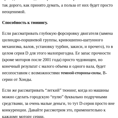
так дорого, как принято думать, а польза от них будет просто
неоценимой.
Способность к тюнингу.
Если рассматривать глубокую форсировку двигателя (замена
цилиндро-поршневой группы, кривошипно-шатунного
механизма, валов, установку турбин, закиси, и прочего), то в
целом серия D для этого малопригодна. Ее запас прочности
(кроме моторов после 2001 года) просто чудовищен, но
конечный результат с малого объема и одного вала, будет
несопоставим с возможностями
темной стороны силы
, B-
серии от Хонды.
Если же рассматривать “легкий” тюнинг, когда из машины
можно сделать городскую “пулю” буквально подручными
средствами, за очень малые деньги, то тут D-серия просто вне
конкуренции. Давайте рассмотрим это, применительно к
каждому мотору серии.