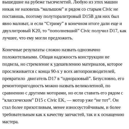
вышедшие на рубеже тысячелетий. Любую из этих машин
никак не назовешь “малышом” и рядом со старым Civic не
поставишь, поэтому полуторалитровый D15B для них был
явно маловат, и если “Стриму” в конечном итоге дали еще и
двухлитровый K20, то “пополневший” Civic получил D17, как
лучшее, что ему могли предложить.
Конечные результаты сложно назвать однозначно
положительными. Общая надежность конструкции не
подвела, но стремление к удешевлению материалов, которое
прослеживается с конца 90-х у всех автопроизводителей,
превратило двигатель D17 в “одноразовый”. Безусловно, его
ремонтопригодность можно назвать великолепной, по
сравнению с другими моторами, но если ставить его рядом с
“классическим” D15 с Civic EK, — мотор уже “не тот”. Он
стал более прихотливым, менее износоустойчивым, и более
требовательным как к качеству запчастей, так и к оснащению
мастера.