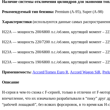
Наличие системы отключения цилиндров для экономии топ
Рекомендуемый тип бензина:
Premium (A-95), Super (A-98)
Характеристики
(используются данные самых распространенн
H22A — мощность 200/6800 л.с./об.мин, крутящий момент – 223
H22A — мощность 220/7200 л.с./об.мин, крутящий момент – 225
H23A — мощность 200/6800 л.с./об.мин, крутящий момент – 22
H23A — мощность 190/6800 л.с./об.мин, крутящий момент – 2
Применяемость:
Accord/Torneo Euro R
,
Accord Wagon SiR
,
Prel
Описание
H-серия в чем-то схожа с F-серией, только в отличии от F-мот
впечатление, что их изначально разрабатывали в “пику” друг
“рабочей лошадкой”, без всяких форсировок, в то время как H