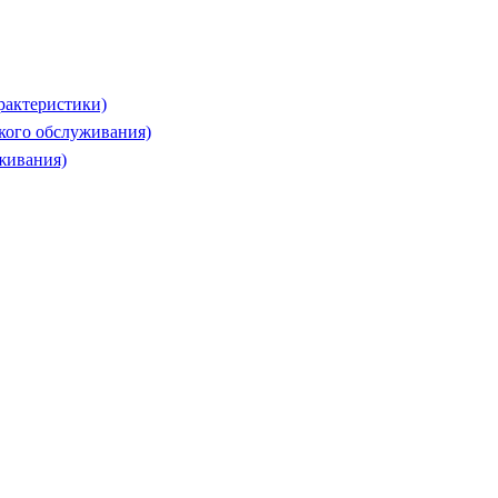
рактеристики)
ского обслуживания)
живания)