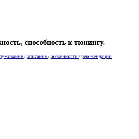
ность, способность к тюнингу.
служивание
/
описание
/
особенности
/
рекомендации