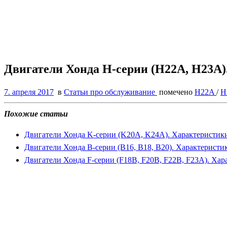
Двигатели Хонда H-серии (H22A, H23A)
7. апреля 2017
в
Статьи про обслуживание
помечено
H22A
/
H
Похожие статьи
Двигатели Хонда K-серии (K20A, K24A). Характеристики
Двигатели Хонда B-серии (B16, B18, B20). Характеристи
Двигатели Хонда F-серии (F18B, F20B, F22B, F23A). Ха