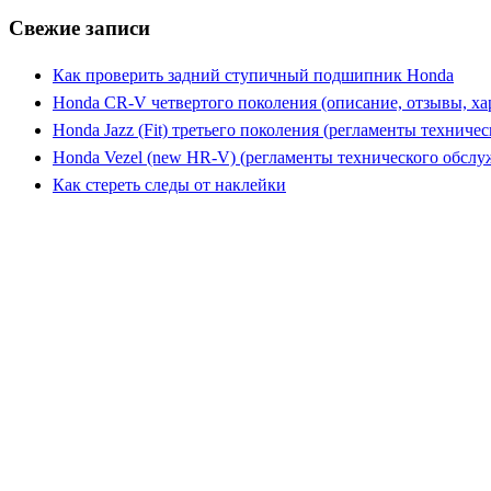
Свежие записи
Как проверить задний ступичный подшипник Honda
Honda CR-V четвертого поколения (описание, отзывы, ха
Honda Jazz (Fit) третьего поколения (регламенты техниче
Honda Vezel (new HR-V) (регламенты технического обслу
Как стереть следы от наклейки