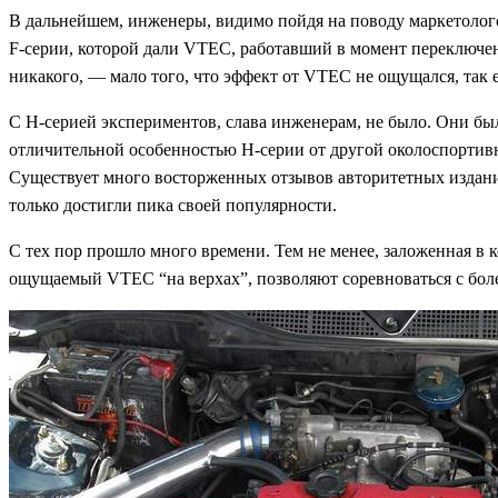
В дальнейшем, инженеры, видимо пойдя на поводу маркетолого
F-серии, которой дали VTEC, работавший в момент переключен
никакого, — мало того, что эффект от VTEC не ощущался, так
С H-серией экспериментов, слава инженерам, не было. Они б
отличительной особенностью H-серии от другой околоспортивн
Существует много восторженных отзывов авторитетных изданий 
только достигли пика своей популярности.
С тех пор прошло много времени. Тем не менее, заложенная в 
ощущаемый VTEC “на верхах”, позволяют соревноваться с бол