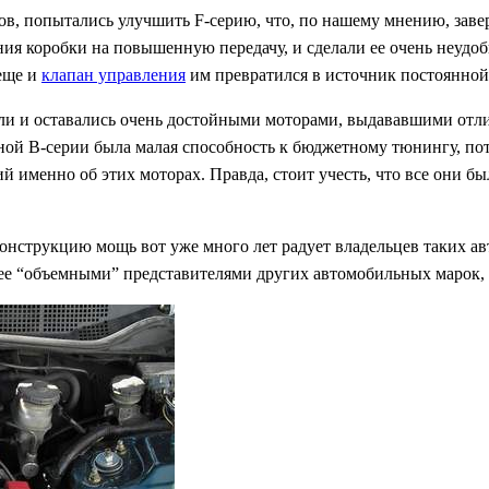
в, попытались улучшить F-серию, что, по нашему мнению, заве
ия коробки на повышенную передачу, и сделали ее очень неудоб
 еще и
клапан управления
им превратился в источник постоянной 
ыли и оставались очень достойными моторами, выдававшими отл
ой B-серии была малая способность к бюджетному тюнингу, пот
именно об этих моторах. Правда, стоит учесть, что все они бы
конструкцию мощь вот уже много лет радует владельцев таких ав
ее “объемными” представителями других автомобильных марок, 