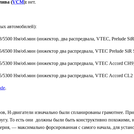
лива (
VCM
):
нет.
ых автомобилей):
/5500 Нм/об.мин (инжектор, два распредвала, VTEC, Prelude SiR
/6500 Нм/об.мин (инжектор два распредвала, VTEC Prelude SiR S
5/5300 Нм/об.мин (инжектор два распредвала, VTEC Accord CH9
25/5300 Нм/об.мин (инжектор два распредвала, VTEC Accord CL2
ude
.
оров, H-двигатели изначально были спланированы грамотнее. Прич
 другу. То есть они должны были быть конструктивно похожими,
-серия, — максимально форсированная с самого начала, для уста