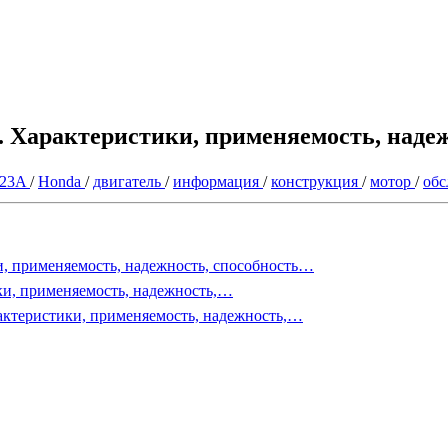
. Характеристики, применяемость, надеж
23A
/
Honda
/
двигатель
/
информация
/
конструкция
/
мотор
/
об
, применяемость, надежность, способность…
ки, применяемость, надежность,…
рактеристики, применяемость, надежность,…