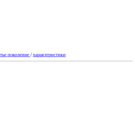
етье поколение
/
характеристики