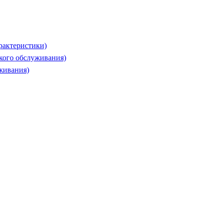
рактеристики)
ского обслуживания)
живания)