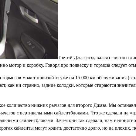
Третий Джаз создавался с чистого ли
но мотор и коробку. Говоря про подвеску и тормоза следует отм
 тормозов может произойти уже на 15 000 км обслуживания (в з
т, как ни странно, задние колодки, которые стираются значитель
кое количество нижних рычагов для второго Джаза. Мы останавл
ычагов с вертикальными сайлентблоками. Что же сделали на «тр
альными сайлентблоками. Зачем они так сделали, нам непонятно
орогах сайленты могут ходить достаточно долго, но на плохих, п