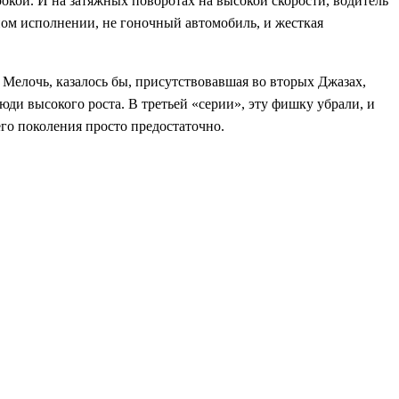
окой. И на затяжных поворотах на высокой скорости, водитель
тном исполнении, не гоночный автомобиль, и жесткая
Мелочь, казалось бы, присутствовавшая во вторых Джазах,
ди высокого роста. В третьей «серии», эту фишку убрали, и
его поколения просто предостаточно.