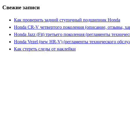
Свежие записи
Как проверить задний ступичный подшипник Honda
Honda CR-V четвертого поколения (описание, отзывы, ха
Honda Jazz (Fit) третьего поколения (регламенты техниче
Honda Vezel (new HR-V) (регламенты технического обслу
Как стереть следы от наклейки