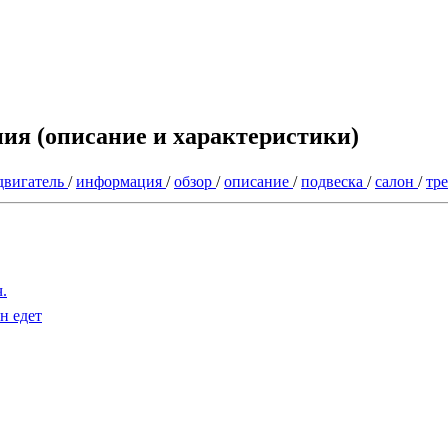
ения (описание и характеристики)
двигатель
/
информация
/
обзор
/
описание
/
подвеска
/
салон
/
тр
.
н едет