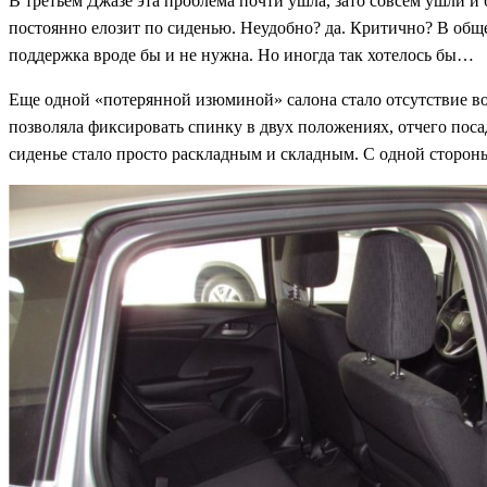
В третьем Джазе эта проблема почти ушла, зато совсем ушли и
постоянно елозит по сиденью. Неудобно? да. Критично? В обще
поддержка вроде бы и не нужна. Но иногда так хотелось бы…
Еще одной «потерянной изюминой» салона стало отсутствие во
позволяла фиксировать спинку в двух положениях, отчего поса
сиденье стало просто раскладным и складным. С одной стороны,