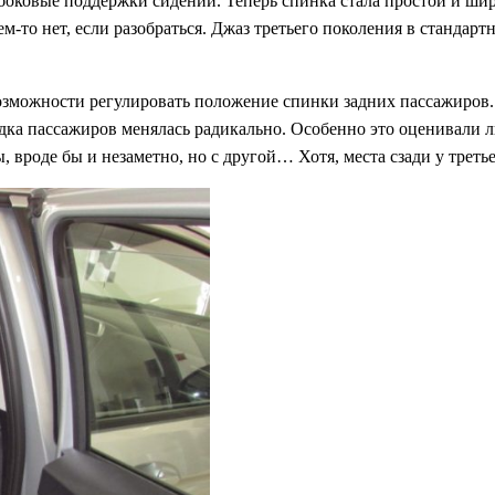
 боковые поддержки сидений. Теперь спинка стала простой и шир
м-то нет, если разобраться. Джаз третьего поколения в стандар
зможности регулировать положение спинки задних пассажиров. 
дка пассажиров менялась радикально. Особенно это оценивали лю
 вроде бы и незаметно, но с другой… Хотя, места сзади у треть