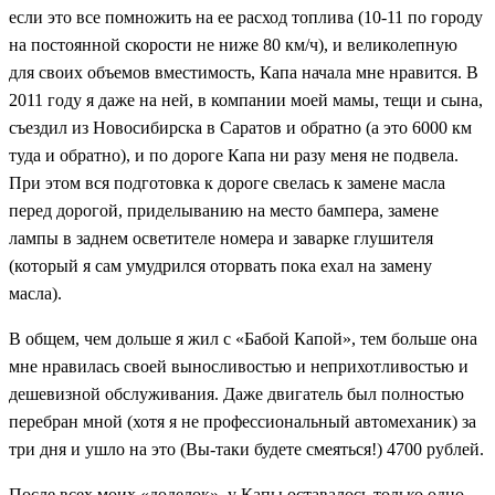
если это все помножить на ее расход топлива (10-11 по городу
на постоянной скорости не ниже 80 км/ч), и великолепную
для своих объемов вместимость, Капа начала мне нравится. В
2011 году я даже на ней, в компании моей мамы, тещи и сына,
съездил из Новосибирска в Саратов и обратно (а это 6000 км
туда и обратно), и по дороге Капа ни разу меня не подвела.
При этом вся подготовка к дороге свелась к замене масла
перед дорогой, приделыванию на место бампера, замене
лампы в заднем осветителе номера и заварке глушителя
(который я сам умудрился оторвать пока ехал на замену
масла).
В общем, чем дольше я жил с «Бабой Капой», тем больше она
мне нравилась своей выносливостью и неприхотливостью и
дешевизной обслуживания. Даже двигатель был полностью
перебран мной (хотя я не профессиональный автомеханик) за
три дня и ушло на это (Вы-таки будете смеяться!) 4700 рублей.
После всех моих «доделок», у Капы оставалось только одно