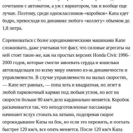
сочетании с автоматом, а уж с вариатором, так и вообще еще
лучше. Поэтому, среди одноклассников-«коробков» Капа едет
бодро, превосходя по динамике любого «коллегу» объемом до
1,8 литра.
Соревноваться с более аэродинамическими машинами Капе
сложновато, даже учитывая тот факт, что силовые агрегаты на
ней стоят такие-же, как на простых версиях Honda Civic 1996-
2000 годов, которые смогли завоевать сердца и кошельки
автовладельцев по всему миру именно из-за динамичности и
управляемости. В случае управляемости на малых скоростях,
— Капе нет равных, — попа хоть и квадратная, но лезет в
любой парковочный карман под любым углом, но вот на
скорости больше 80 км/ч дело кардинально меняется. Коробок
раскачивается так, что неподготовленные пассажиры
начинают вслух стонать на латыни, подозревая скорое
опрокидывание Капы на бок, но если это пережить, и поехать
быстрее 120 км/ч, все опять меняется. После 120 км/ч Капа