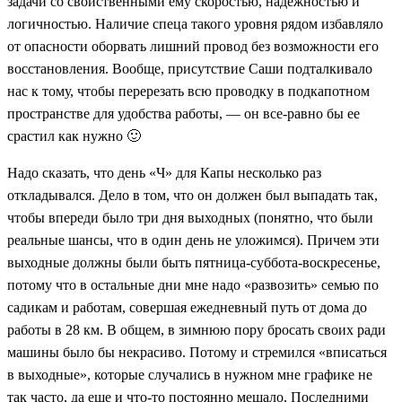
задачи со свойственными ему скоростью, надежностью и
логичностью. Наличие спеца такого уровня рядом избавляло
от опасности оборвать лишний провод без возможности его
восстановления. Вообще, присутствие Саши подталкивало
нас к тому, чтобы перерезать всю проводку в подкапотном
пространстве для удобства работы, — он все-равно бы ее
срастил как нужно 🙂
Надо сказать, что день «Ч» для Капы несколько раз
откладывался. Дело в том, что он должен был выпадать так,
чтобы впереди было три дня выходных (понятно, что были
реальные шансы, что в один день не уложимся). Причем эти
выходные должны были быть пятница-суббота-воскресенье,
потому что в остальные дни мне надо «развозить» семью по
садикам и работам, совершая ежедневный путь от дома до
работы в 28 км. В общем, в зимнюю пору бросать своих ради
машины было бы некрасиво. Потому и стремился «вписаться
в выходные», которые случались в нужном мне графике не
так часто, да еще и что-то постоянно мешало. Последними