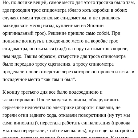
Но, по логике вещей, самое место для этого тросика было там,
где проходил трос спидометра (благо хоть коробки в обоих
случаях имели тросиковые спидометры, и не пришлось
выкидывать месяц назад купленный из Японии
оригинальный трос). Решение пришло само собой. При
попытке воткнуть в посадочное место на коробке трос
спидометра, он оказался (гад!) на пару сантиметров короче,
чем надо. Таким образом, отверстие для троса спидометра
было передано тросу сцепления, а тросу спидометра
проделали новое отверстие через которое он прошел и встал в
посадочное место “как там и был”.
К концу третьего дня все было подсоединено и
зафиксировано. После запуска машины, обнаружились
серьезные недочеты по электрике (обороты плавали, не
горели огни заднего хода, отказали поворотники (ну тут мы
сами виноваты)), перестала работать сигнализация (провода
мы-таки перерезали, чтоб не мешались), ну и еще пара-тройка