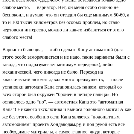
слабое место, — вариатор. Нет, он меня особо сильно не
беспокоил, и думаю, что он отездил бы еще минимум 50-60, а
то и 100 тысяч километров без особых проблем, но стало
чертовски интересно, можно ли как-то избавиться от этого
слабого места!
Варианта было два, — либо сделать Капу автоматной (для
этого особо заморачиваться и не надо, такие варианты были с
завода, что подразумевает минимум переделок), либо
механической, чего никогда не было. Переход на
классический автомат давал много преимуществ, — после
установки автомата Капа становилась танком, который со
всех сторон был окружен “броней в четыре пальца». Но
оставалось одно “но”, — автоматная Капа это “автоматная
Капа”! Никакого эксклюзива и выноса головного мозга! А как
же без этого, особенно если Капа является “подопытным
автомобилем” проекта Хондаводам.ру, и под рукой есть все
необходимые материалы, а самое главное, люди, которые