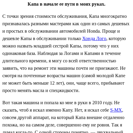
Капа в начале ее пути в моих руках.
С точки зрения стоимости обслуживания, Капа многократно
признавалась разными мастерами как один из самых дешевых
и простых в обслуживании автомобилей Honda. Проще и
дешевле Капы в обслуживании только
Хонда Лого
, которую
можно назвать младшей сестрой Капы, потому что у них
одинаковая база. Наблюдая за Логами и Капами в течение
длительного времени, я могу со всей ответственностью
заявить, что на ремонт эти машины почти не приезжают. Не
смотря на почтенные возрасты машин (самой молодой Капе
не может быть меньше 12 лет), они, чаще всего, прибывают
просто менять масла и спецжидкости.
Вот такая машина и попала ко мне в руки в 2010 году. Не
сказать, чтоб я искал именно Капу. Нет, я искал себе
S-MX
,
совсем другой аппарат, на который Капа внешне отдаленно
похожа, но на самом деле, совершенно ему не ровня. Так я
думал когда-то. С одной стороны понятно, — двухвальный