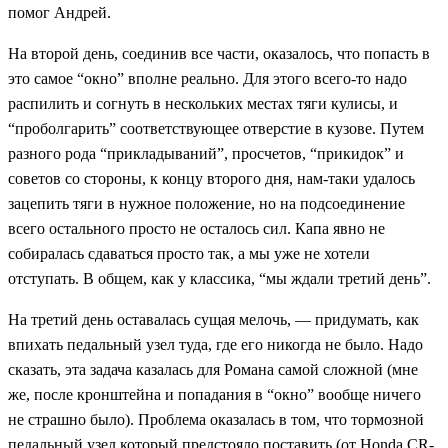
помог Андрей.
На второй день, соединив все части, оказалось, что попасть в
это самое “окно” вполне реально. Для этого всего-то надо
распилить и согнуть в нескольких местах тяги кулисы, и
“проболгарить” соответствующее отверстие в кузове. Путем
разного рода “прикладываний”, просчетов, “прикидок” и
советов со стороны, к концу второго дня, нам-таки удалось
зацепить тяги в нужное положение, но на подсоединение
всего остального просто не осталось сил. Капа явно не
собиралась сдаваться просто так, а мы уже не хотели
отступать. В общем, как у классика, “мы ждали третий день”.
На третий день оставалась сущая мелочь, — придумать, как
впихать педальный узел туда, где его никогда не было. Надо
сказать, эта задача казалась для Романа самой сложной (мне
же, после кронштейна и попадания в “окно” вообще ничего
не страшно было). Проблема оказалась в том, что тормозной
педальный узел который предстояло поставить (от Honda CR-