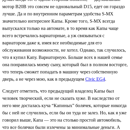
мотор B20B это совсем не одновальный D15, едет он гораздо
лучше. Да и по внутренним параметрам удобства S-MX
значительно интереснее Капы. Кроме того, S-MX всегда
выпускался только на автомате, в то время как Капы чаще
всего встречались вариаторные, а уж связываться с
вариатором даже я, имея все необходимые для его
обслуживания возможности, не хотел. Однако, так случилось,
что я купил Капу. Вариаторную. Больше всех в нашей семье
она понравилась моему сыну, который был в полном восторге,
что теперь сможет попадать в машину через собственную
дверь, а не через мою, как в предыдущем
Civic EG4
.
Следует отметить, что предыдущий владелец Капы был
человек творческий, если не сказать хуже. В наследство от
него мне досталась куча “Капиных” болячек, которые никогда
бы с ней не случились, если бы он туда не залез. Но, как я уже
говорил выше, Капа — это на столько простой автомобиль,
что все болячки были излечены за минимальные деньги. А