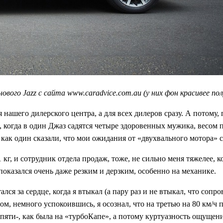
ового Jazz с сайта www.caradvice.com.au (у них фон красивее пол
нашего дилерского центра, а для всех дилеров сразу. А потому, 
т, когда в один Джаз садятся четыре здоровенных мужика, весом 
се как один сказали, что мои ожидания от «двухвального мотора»
 кг, и сотрудник отдела продаж, тоже, не сильно меня тяжелее, 
оказался очень даже резким и дерзким, особенно на механике.
лся за сердце, когда я втыкал (а пару раз и не втыкал, что с
том, немного успокоившись, я осознал, что на третью на 80 км/ч
е пяти-, как была на «турбоКапе», а потому куртуазность ощущен