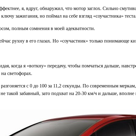
фектнее, я, вдруг, обнаружил, что мотор заглох. Сильно смутив
 ключу зажигания, но поймал на себе взгляд «соучастника» теста
сом, полным сомнения в моей адекватности.
ейчас рухну в его глазах. Но «соучастник» только понимающе ки
идая, когда я «воткну» передачу, чтобы помчаться дальше, навстр
 на светофорах.
азгоняется с 0 до 100 за 11,2 секунды. По современным меркам
 не такой забавный, зато подхват на 20-30 км/ч и дальше, вполн