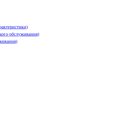
рактеристики)
ского обслуживания)
живания)