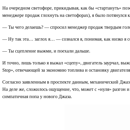
На очередном светофоре, прикидывая, как бы «стартануть» поэф
менеджере продаж глохнуть на светофорах), я было потянулся к
— Ты чего делаешь? — спросил менеджер продаж твердым голо
— Ну так эта… заглох я… — сознался я, понимая, как низко я с
— Ты сцепление выжми, и поехали дальше.
И точно, лишь только я выжал «сцепу», двигатель заурчал, выж
Stop», отвечающей за экономию топлива и остановку двигателя
Согласно заявленным в проспекте данным, механический Джаз р
На деле же, сложилось ощущение, что, может с «нуля» разгон и
симпатичная попа у нового Джаза.