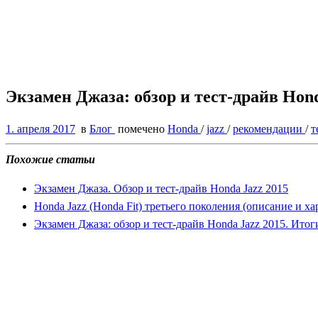
Экзамен Джаза: обзор и тест-драйв Hond
1. апреля 2017
в
Блог
помечено
Honda
/
jazz
/
рекомендации
/
т
Похожие статьи
Экзамен Джаза. Обзор и тест-драйв Honda Jazz 2015
Honda Jazz (Honda Fit) третьего поколения (описание и х
Экзамен Джаза: обзор и тест-драйв Honda Jazz 2015. Итог