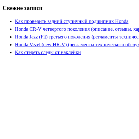
Свежие записи
Как проверить задний ступичный подшипник Honda
Honda CR-V четвертого поколения (описание, отзывы, ха
Honda Jazz (Fit) третьего поколения (регламенты техниче
Honda Vezel (new HR-V) (регламенты технического обслу
Как стереть следы от наклейки