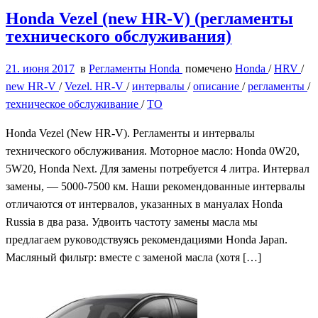
Honda Vezel (new HR-V) (регламенты
технического обслуживания)
21. июня 2017
в
Регламенты Honda
помечено
Honda
/
HRV
/
new HR-V
/
Vezel. HR-V
/
интервалы
/
описание
/
регламенты
/
техническое обслуживание
/
ТО
Honda Vezel (New HR-V). Регламенты и интервалы
технического обслуживания. Моторное масло: Honda 0W20,
5W20, Honda Next. Для замены потребуется 4 литра. Интервал
замены, — 5000-7500 км. Наши рекомендованные интервалы
отличаются от интервалов, указанных в мануалах Honda
Russia в два раза. Удвоить частоту замены масла мы
предлагаем руководствуясь рекомендациями Honda Japan.
Масляный фильтр: вместе с заменой масла (хотя […]