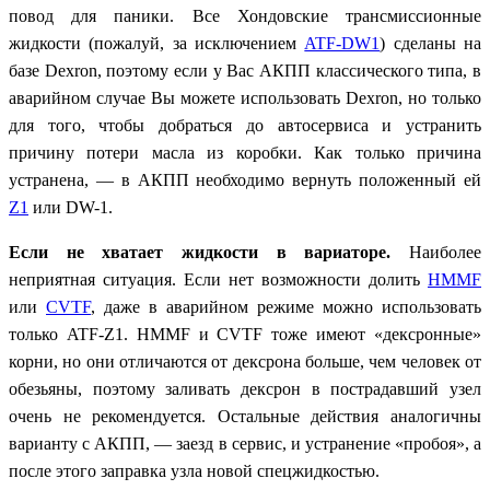
повод для паники. Все Хондовские трансмиссионные
жидкости (пожалуй, за исключением
ATF-DW1
)
сделаны на
базе
Dexron
, поэтому если у Вас АКПП классического типа, в
аварийном случае Вы можете использовать
Dexron,
но только
для того, чтобы добраться до автосервиса и устранить
причину потери масла из коробки. Как только причина
устранена, — в АКПП необходимо вернуть положенный ей
Z1
или
DW-1.
Если не хватает жидкости в вариаторе.
Наиболее
неприятная ситуация. Если нет возможности долить
HMMF
или
CVTF
,
даже в аварийном режиме можно использовать
только
ATF-Z1. HMMF и CVTF тоже имеют «дексронные»
корни, но они отличаются от дексрона больше, чем человек от
обезьяны, поэтому заливать дексрон в пострадавший узел
очень не рекомендуется.
Остальные действия аналогичны
варианту с АКПП, — заезд в сервис, и устранение «пробоя», а
после этого заправка узла новой спецжидкостью.