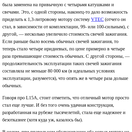
была заменена на привычную с четырьмя катушками и
свечами. Это, с одной стороны, наконец-то дало возможность
приделать к 1,3-литровому мотору систему
VTEC
(отчего он
стал, в зависимости от комплектации, 99- или 100-сильным), с
другой, — несколько увеличило стоимость свечей зажигания.
Если раньше было восемь обычных свечей зажигания, то
теперь стало четыре иридиевых, по цене примерно в четыре
раза превышающие стоимость обычных. С другой стороны, —
продолжительность эксплуатации таких свечей зажигания
составляла не меньше 80 000 км (в идеальных условиях
эксплуатации, разумеется), что опять же в четыре раза дольше
обычных.
Говоря про
L15A,
стоит отметить, что отличный мотор просто
стал еще лучше. И без того очень удачная конструкция,
разработанная на рубеже тысячелетий, стала еще надежнее и
безотказнее (хотя куда уж, казалось бы).
В целом, при правильном обслуживании оба новых мотора не