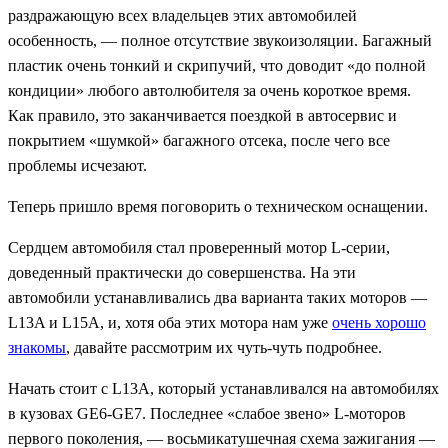
раздражающую всех владельцев этих автомобилей
особенность, — полное отсутствие звукоизоляции. Багажный
пластик очень тонкий и скрипучий, что доводит «до полной
кондиции» любого автолюбителя за очень короткое время.
Как правило, это заканчивается поездкой в автосервис и
покрытием «шумкой» багажного отсека, после чего все
проблемы исчезают.
Теперь пришло время поговорить о техническом оснащении.
Сердцем автомобиля стал проверенный мотор
L-
серии,
доведенный практически до совершенства. На эти
автомобили устанавливались два варианта таких моторов —
L13A
и
L15A,
и, хотя оба этих мотора нам уже
очень хорошо
знакомы
, давайте рассмотрим их чуть-чуть подробнее.
Начать стоит с
L13A,
который устанавливался на автомобилях
в кузовах
GE6-GE7.
Последнее «слабое звено» L-моторов
первого поколения, — восьмикатушечная схема зажигания —