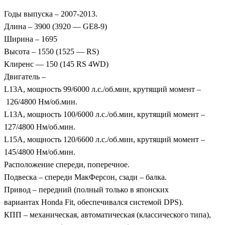
Годы выпуска – 2007-2013.
Длина – 3900 (3920 —
GE8-9)
Ширина –
16
9
5
Высота – 1
550
(1525 — RS)
Клиренс — 150
(145 RS 4WD)
Двигатель –
L13A, мощность
99
/
600
0 л.с./об.мин, крутящий момент –
126
/
48
00 Нм/об.мин.
L13A, мощность 100/6000 л.с./об.мин, крутящий момент –
127/4800 Нм/об.мин.
L15A, мощность
1
2
0
/
66
00 л.с./об.мин, крутящий момент –
14
5
/4800 Нм/об.мин.
Расположение спереди, поперечное.
Подвеска – спереди МакФерсон, сзади – балка.
Привод – передний (полный только в японских
вариантах
Honda Fit,
обеспечивался системой
DPS
).
КПП – механическая, автоматическая
(
классического типа),