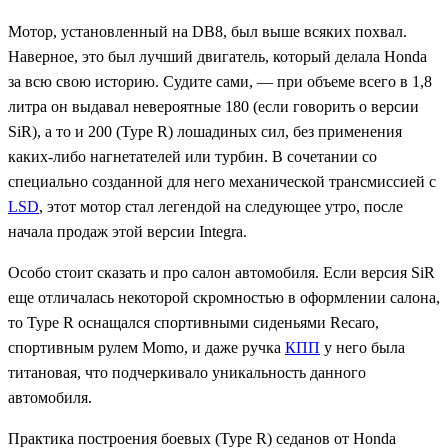
Мотор, установленный на DB8, был выше всяких похвал.
Наверное, это был лучший двигатель, который делала Honda
за всю свою историю. Судите сами, — при объеме всего в 1,8
литра он выдавал невероятные 180 (если говорить о версии
SiR), а то и 200 (Type R) лошадиных сил, без применения
каких-либо нагнетателей или турбин. В сочетании со
специально созданной для него механической трансмиссией с
LSD
, этот мотор стал легендой на следующее утро, после
начала продаж этой версии Integra.
Особо стоит сказать и про салон автомобиля. Если версия SiR
еще отличалась некоторой скромностью в оформлении салона,
то Type R оснащался спортивными сиденьями Recaro,
спортивным рулем Momo, и даже ручка
КПП
у него была
титановая, что подчеркивало уникальность данного
автомобиля.
Практика построения боевых (Type R) седанов от Honda