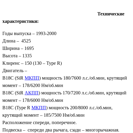
Технические
характеристики:
Годы выпуска – 1993-2000
Длина – 4525
Ширина – 1695
Высота – 1335
Клиренс – 150 (130 – Type R)
Двигатель –
B18C (SiR
МКПП
) мощность 180/7600 л.с./об.мин, крутящий
момент – 178/6200 Нм/об.мин
B18C (SiR
АКПП
) мощность 170/7200 л.с./об.мин, крутящий
момент – 178/6000 Нм/об.мин
B18C (Type R
МКПП
) мощность 200/8000 л.с./об.мин,
крутящий момент – 185/7500 Нм/об.мин
Расположение спереди, поперечное.
Подвеска – спереди два рычага, сзади – многорычажная.