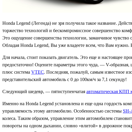
Honda Legend (Легенда) не зря получила такое название. Дейс
торжество технологий и бескомпромиссное совершенство комфо
Это ощущение совершенства технологии, заманчивое чувство 
Обладая Honda Legend, Вы уже владеете всем, что Вам нужно. 
Для начала, стоит показать двигатель. Это еще и настоящее п
предостаточно! Оцените параметры этого чуда, — V-образная, 
плюс система
VTEC
. Последняя, пожалуй, самым известное из
представительский автомобиль с 0 до 100км/ч за 7,1 секунду!
Следующий шедевр, — пятиступенчатая
автоматическая КПП к
Именно на Honda Legend установлена и еще одна гордость ком
управляемость этому автомобилю. Особенностью системы
SH
колеса. Таким образом, управление этим автомобилем станов
повороты на одном дыхании, словно «влитой» в дорожное покр