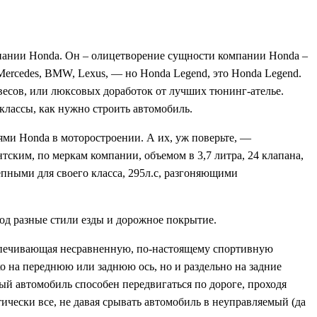
омпании Honda. Он – олицетворение сущности компании Honda –
ercedes, BMW, Lexus, — но Honda Legend, это Honda Legend.
есов, или люксовых доработок от лучших тюнинг-ателье.
классы, как нужно строить автомобиль.
ями Honda в моторостроении. А их, уж поверьте, —
ским, по меркам компании, объемом в 3,7 литра, 24 клапана,
епными для своего класса, 295л.с, разгоняющими
од разные стили езды и дорожное покрытие.
спечивающая несравненную, по-настоящему спортивную
о на переднюю или заднюю ось, но и раздельно на задние
й автомобиль способен передвигаться по дороге, проходя
чески все, не давая срывать автомобиль в неуправляемый (да