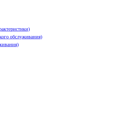
рактеристики)
ского обслуживания)
живания)