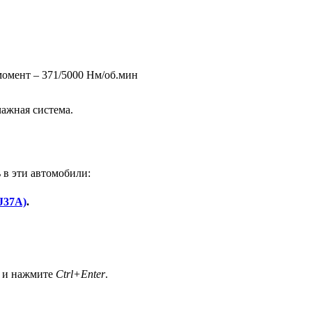
момент – 371/5000 Нм/об.мин
ажная система.
 в эти автомобили:
J37A)
.
а и нажмите
Ctrl+Enter
.