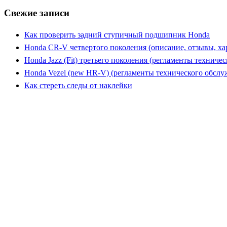
Свежие записи
Как проверить задний ступичный подшипник Honda
Honda CR-V четвертого поколения (описание, отзывы, ха
Honda Jazz (Fit) третьего поколения (регламенты техниче
Honda Vezel (new HR-V) (регламенты технического обслу
Как стереть следы от наклейки