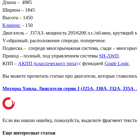
Длина – 4985
Ширина – 1845
Высота – 1450
Клиренс
– 150
Двигатель – J37A3- мощность 295/6200 л.с./об.мин, крутящий 
V-образный, расположение спереди, поперечное.
Подвеска – спереди многорычажная система, сзади – многорыч
Привод – полный, под управлением системы
SH-AWD
.
КПП –
АКПП (классического типа)
с функцией
Grade Logic
.
Вы можете прочитать статью про двигатели, которые ставились
Моторы Хонда. Двигатели серии J (J25A, J30A, J32A, J35A, 
Если вы нашли ошибку, пожалуйста, выделите фрагмент текст
Еще интересные статьи