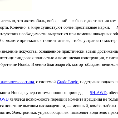
твительно, это автомобиль, вобравший в себя все достижения к
рта. Конечно, в мире существуют более престижные марки, — M
отсутствия необходимости выделяться при помощи шикарных обв
Вы можете приезжать в тюнинг-ателье, чтобы устраивать мастер-
роизведение искусства, оснащенное практически всеми достижени
шестицилиндровая полностью алюминиевая конструкция, с гигант
обретение Honda. Именно благодаря ей, мотор обладает великол
лассического типа
, с системой
Grade Logic
, подстраивающаяся п
пании Honda, супер-система полного привода, —
SH-AWD
, обе
-AWD
является возможность передачи момента вращения не тольк
ится поистине высшим наслаждением, — мощный, комфортабельны
ытие. Электроника, управляющая им, позволяет водителю практи