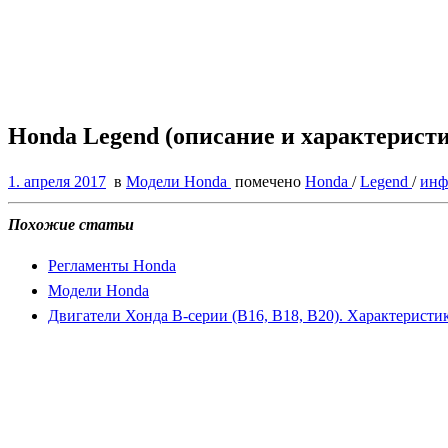
Honda Legend (описание и характерист
1. апреля 2017
в
Модели Honda
помечено
Honda
/
Legend
/
инф
Похожие статьи
Регламенты Honda
Модели Honda
Двигатели Хонда B-серии (B16, B18, B20). Характеристи