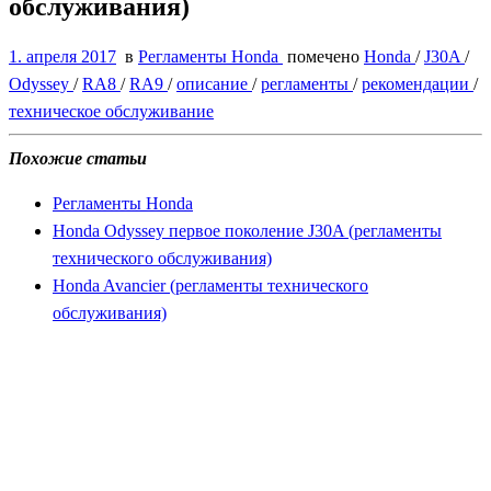
обслуживания)
1. апреля 2017
в
Регламенты Honda
помечено
Honda
/
J30A
/
Odyssey
/
RA8
/
RA9
/
описание
/
регламенты
/
рекомендации
/
техническое обслуживание
Похожие статьи
Регламенты Honda
Honda Odyssey первое поколение J30A (регламенты
технического обслуживания)
Honda Avancier (регламенты технического
обслуживания)