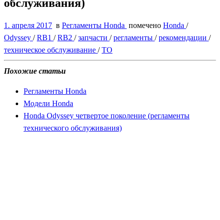
обслуживания)
1. апреля 2017
в
Регламенты Honda
помечено
Honda
/
Odyssey
/
RB1
/
RB2
/
запчасти
/
регламенты
/
рекомендации
/
техническое обслуживание
/
ТО
Похожие статьи
Регламенты Honda
Модели Honda
Honda Odyssey четвертое поколение (регламенты
технического обслуживания)