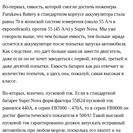
Во-первых, емкость, которой смогли достичь инженеры
Furukawa Battery
в стандартном корпусе аккумулятора стала
равна 70 в японской системе измерения (около 55 А/ч в
европейской), против 55 (45 А/ч) у
Super Nova.
Мы уже
говорили выше, что чем больше емкость, тем больше заряда
остается в аккумуляторе после попытки запуска автомобиля.
Как следствие, это дает больше шансов завести двигатель,
даже если он не хочет заводиться с первой, второй, третьей и
даже десятой попытки. Емкость батареи как раз отвечает за
количество попыток, а здесь она, пожалуй, самая высокая в
классе.
Во-вторых, конечно, пусковой ток. Если в стандартной
батарее
Super Nova
форм-фактора
55B24
пусковой ток
равнялся 440А, в серии
FB7000 –
470А, то в серии
FB9000
он
достиг фантастического показателя в 500А! Такой высокий
пусковой ток гарантированно должен запускать исправный
автомобиль при любом морозе, поскольку его хватит и на