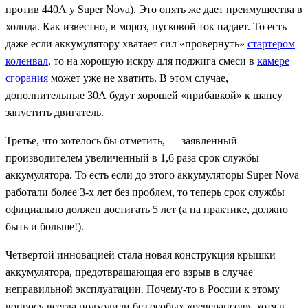
против 440А у
Super Nova).
Это опять же дает преимущества в
холода. Как известно, в мороз, пусковой ток падает. То есть
даже если аккумулятору хватает сил «провернуть»
стартером
коленвал
, то на хорошую искру для поджига смеси в
камере
сгорания
может уже не хватить. В этом случае,
дополнительные 30А будут хорошей «прибавкой» к шансу
запустить двигатель.
Третье, что хотелось бы отметить, — заявленный
производителем увеличенный в 1,6 раза срок службы
аккумулятора. То есть если до этого аккумуляторы
Super Nova
работали более 3-х лет без проблем, то теперь срок службы
официально должен достигать 5 лет (а на практике, должно
быть и больше!).
Четвертой инновацией стала новая конструкция крышки
аккумулятора, предотвращающая его взрыв в случае
неправильной эксплуатации. Почему-то в России к этому
вопросу всегда подходили без особых «реверансов», хотя в