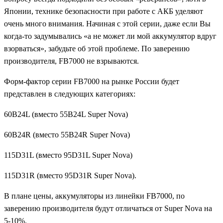
Японии, технике безопасности при работе с АКБ уделяют
очень много внимания. Начиная с этой серии, даже если Вы
когда-то задумывались «а не может ли мой аккумулятор вдруг
взорваться», забудьте об этой проблеме. По заверению
производителя,
FB7000
не взрываются.
Форм-фактор серии
FB7000
на рынке России будет
представлен в следующих категориях
:
60B24L
(вместо
55B24L Super Nova)
60B24R
(вместо
55B24R Super Nova)
115D31L
(вместо
95D31L Super Nova)
115D31R
(вместо
95D31R Super Nova).
В плане цены, аккумуляторы из линейки
FB7000,
по
заверению производителя будут отличаться от
Super Nova
на
5-10%.