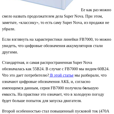
Ее как раз можно
смело назвать продолжателем дела
Super Nova.
При этом,
заметьте, «классику», то есть саму
Super Nova,
из продажи не
убрали.
Если взглянуть на характеристики линейки
FB7000,
то можно
увидеть, что цифровые обозначения аккумуляторов стали
другими.
Стандартная, и самая распространенная
Super Nova
обозначалась как 55
B24.
В случае с
FB7000
мы видим
60B24.
Что это дает потребителю?
В этой статье
мы разбирали, что
означают цифровые обозначения АКБ, и, согласно
имеющимся данным, серия
FB7000
получила б
о
льшую
емкость. На практике это означает, что в холодную погоду
будет больше попыток для запуска двигателя.
Второй особенностью стал повышенный пусковой ток (470А