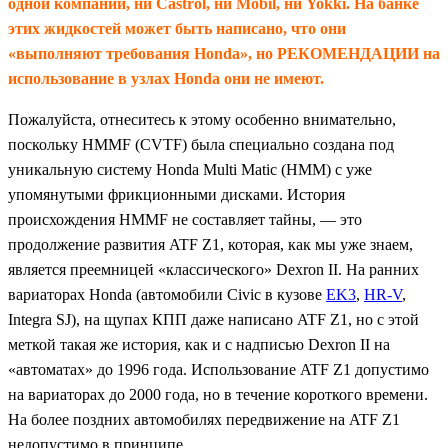
одной компании, ни Castrol, ни Mobil, ни Yokki. На банке
этих жидкостей может быть написано, что они
«выполняют требования Honda», но РЕКОМЕНДАЦИИ на
использование в узлах Honda они не имеют.
Пожалуйста, отнеситесь к этому особенно внимательно,
поскольку HMMF (CVTF) была специально создана под
уникальную систему Honda Multi Matic (HMM) с уже
упомянутыми фрикционными дисками. История
происхождения HMMF не составляет тайны, — это
продолжение развития ATF Z1, которая, как мы уже знаем,
является преемницей «классического» Dexron II. На ранних
вариаторах Honda (автомобили Civic в кузове
EK3
,
HR-V
,
Integra SJ), на щупах КПП даже написано ATF Z1, но с этой
меткой такая же история, как и с надписью Dexron II на
«автоматах» до 1996 года. Использование ATF Z1 допустимо
на вариаторах до 2000 года, но в течение короткого времени.
На более поздних автомобилях передвижение на ATF Z1
недопустимо в принципе.