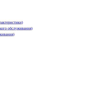
рактеристики)
ского обслуживания)
живания)