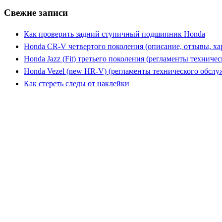
Свежие записи
Как проверить задний ступичный подшипник Honda
Honda CR-V четвертого поколения (описание, отзывы, ха
Honda Jazz (Fit) третьего поколения (регламенты техниче
Honda Vezel (new HR-V) (регламенты технического обслу
Как стереть следы от наклейки