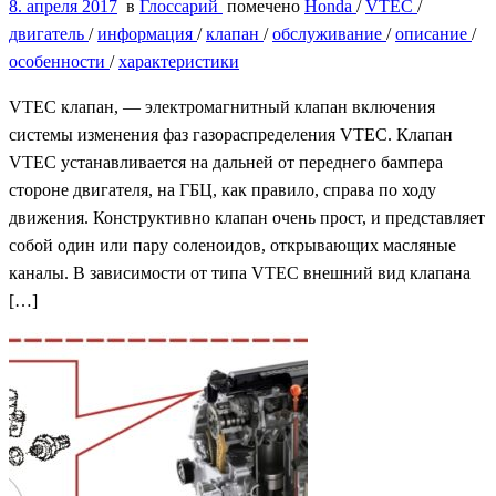
8. апреля 2017
в
Глоссарий
помечено
Honda
/
VTEC
/
двигатель
/
информация
/
клапан
/
обслуживание
/
описание
/
особенности
/
характеристики
VTEC клапан, — электромагнитный клапан включения
системы изменения фаз газораспределения VTEC. Клапан
VTEC устанавливается на дальней от переднего бампера
стороне двигателя, на ГБЦ, как правило, справа по ходу
движения. Конструктивно клапан очень прост, и представляет
собой один или пару соленоидов, открывающих масляные
каналы. В зависимости от типа VTEC внешний вид клапана
[…]