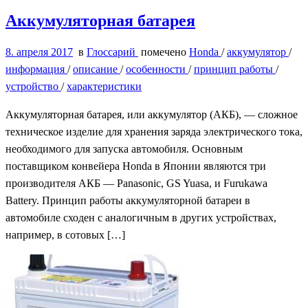
Аккумуляторная батарея
8. апреля 2017
в
Глоссарий
помечено
Honda
/
аккумулятор
/
информация
/
описание
/
особенности
/
принцип работы
/
устройство
/
характеристики
Аккумуляторная батарея, или аккумулятор (АКБ), — сложное
техническое изделие для хранения заряда электрического тока,
необходимого для запуска автомобиля. Основным
поставщиком конвейера Honda в Японии являются три
производителя АКБ — Panasonic, GS Yuasa, и Furukawa
Battery. Принцип работы аккумуляторной батареи в
автомобиле сходен с аналогичным в других устройствах,
например, в сотовых […]