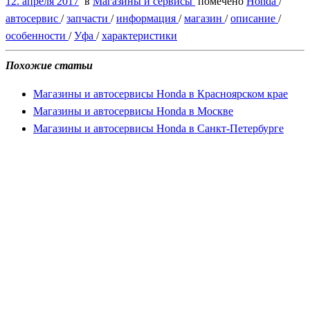
12. апреля 2017
в
Магазины и сервисы
помечено
Honda
/
автосервис
/
запчасти
/
информация
/
магазин
/
описание
/
особенности
/
Уфа
/
характеристики
Похожие статьи
Магазины и автосервисы Honda в Красноярском крае
Магазины и автосервисы Honda в Москве
Магазины и автосервисы Honda в Санкт-Петербурге