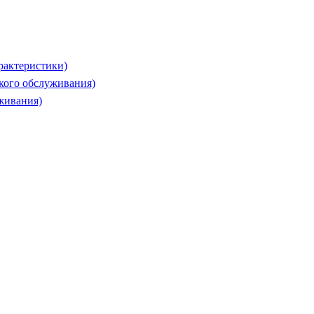
рактеристики)
ского обслуживания)
живания)