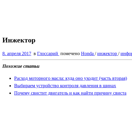
Инжектор
8. апреля 2017
в
Глоссарий
помечено
Honda
/
инжектор
/
инфо
Похожие статьи
Расход моторного масла: куда оно уходит (часть вторая)
Выбираем устройство контроля давления в шинах
Почему свистит двигатель и как найти причину свиста