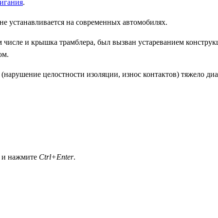
жигания
.
не устанавливается на современных автомобилях.
ом числе и крышка трамблера, был вызван устареванием конструк
ом.
(нарушение целостности изоляции, износ контактов) тяжело диа
а и нажмите
Ctrl+Enter
.