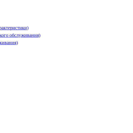
рактеристики)
ского обслуживания)
живания)