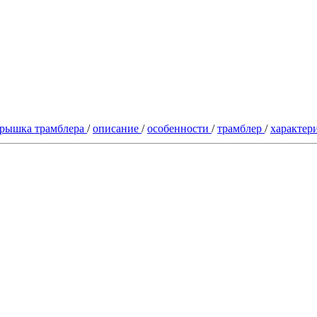
рышка трамблера
/
описание
/
особенности
/
трамблер
/
характер