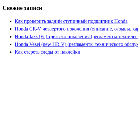
Свежие записи
Как проверить задний ступичный подшипник Honda
Honda CR-V четвертого поколения (описание, отзывы, ха
Honda Jazz (Fit) третьего поколения (регламенты техниче
Honda Vezel (new HR-V) (регламенты технического обслу
Как стереть следы от наклейки