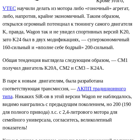
Кроме этого,
VTEC
научили делать из мотора либо «гоночный» агрегат,
либо, напротив, крайне экономичный. Таким образом,
открылся огромный потенциал к тюнингу самого двигателя
K, правда, Wagon так и не увидел спортивных версий K20,
зато K24 был в двух модификациях, — суперэкономичный
160-сильный и «вполне себе бодрый» 200-сильный.
Общая тенденция выглядела следующим образом, — CM1
получил двигатель K20A, CM2 и CM3 – K24A.
В паре к новым двигателям, была разработана
соответствующая трансмиссия, —
АКПП традиционного
типа
. Никаких SiR-ов в этой версии Wagon не наблюдалось,
видимо наигрались с предыдущим поколением, но 200 (190
для полного привода) л.с. с 2,4-литрового мотора для
семейного универсала, согласитесь, великолепный
показатель!