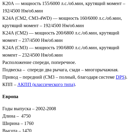
K20A — мощность 155/6000 л.с./об.мин, крутящий момент –
192/4500 Нм/об.мин
K24A (CM2, CM3-4WD) — мощность 160/6000 л.с./об.мин,
крутящий момент – 192/4500 Нм/об.мин
K24A (CM2) — мощность 200/6800 л.с./об.мин, крутящий
момент – 237/4500 Нм/об.мин
K24A (CM3) — мощность 190/6800 л.с./об.мин, крутящий
момент – 232/4500 Нм/об.мин
Расположение спереди, поперечное.
Подвеска – спереди два рычага, сзади – многорычажная.
Привод – передний (CM3 – полный, благодаря системе
DPS
).
КПП –
АКПП (классического типа)
.
Европа
Годы выпуска – 2002-2008
Длина – 4750
Ширина – 1760
Высота – 1470