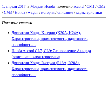
1. апреля 2017
в
Модели Honda
помечено
accord
/
CM1
/
CM2
/
CM3
/
Honda
/
wagon
/
история
/
описание
/
характеристики
Похожие статьи
Двигатели Хонда K-серии (K20A, K24A).
Характеристики, применяемость, надежность,
способность…
Honda Accord CL7, CL9: 7-е поколение Аккорда
(описание и характеристики)
Двигатели Хонда R-серии (R18A, R20A).
Характеристики, применяемость, надежность,
способность…