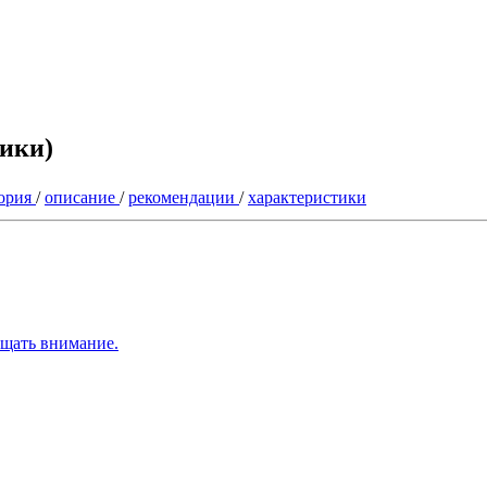
тики)
ория
/
описание
/
рекомендации
/
характеристики
ащать внимание.