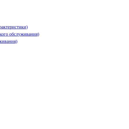
рактеристики)
ского обслуживания)
живания)