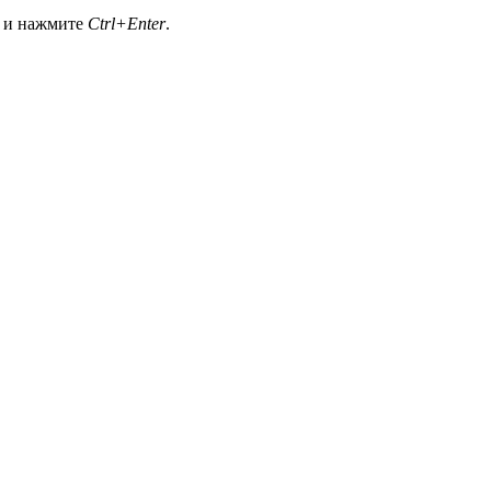
а и нажмите
Ctrl+Enter
.