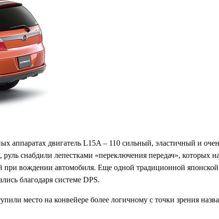
ных аппаратах двигатель L15A – 110 сильный, эластичный и оч
я, руль снабдили лепестками «переключения передач», которых н
й при вождении автомобиля. Еще одной традиционной японской 
ались благодаря системе DPS.
тупили место на конвейере более логичному с точки зрения назв