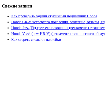
Свежие записи
Как проверить задний ступичный подшипник Honda
Honda CR-V четвертого поколения (описание, отзывы, ха
Honda Jazz (Fit) третьего поколения (регламенты техниче
Honda Vezel (new HR-V) (регламенты технического обслу
Как стереть следы от наклейки