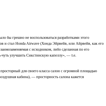
было бы грешно не воспользоваться разработками этого
ов и стал Honda Airwave (Хонда Эйрвейв, или Айрвейв, как его
взаимозаменяемая с исходником, либо сделанная по его
ь-чуть улучшить Сикстинскую капеллу», — т.е.
 просторный для своего класса салон с огромной площадью
(воздушная кабина), — просторность салона кажется