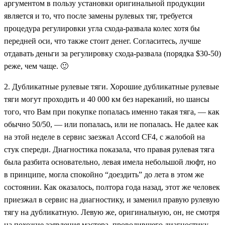
аргументом в пользу установки оригинальной продукции
является и то, что после замены рулевых тяг, требуется
процедура регулировки угла схода-развала колес хотя бы
передней оси, что также стоит денег. Согласитесь, лучше
отдавать деньги за регулировку схода-развала (порядка $30-50)
реже, чем чаще. 🙂
2. Дубликатные рулевые тяги. Хорошие дубликатные рулевые
тяги могут проходить и 40 000 км без нареканий, но шансы
того, что Вам при покупке попалась именно такая тяга, — как
обычно 50/50, — или попалась, или не попалась. Не далее как
на этой неделе в сервис заезжал Accord CF4, с жалобой на
стук спереди. Диагностика показала, что правая рулевая тяга
была разбита основательно, левая имела небольшой люфт, но
в принципе, могла спокойно “доездить” до лета в этом же
состоянии. Как оказалось, полтора года назад, этот же человек
приезжал в сервис на диагностику, и заменил правую рулевую
тягу на дубликатную. Левую же, оригинальную, он, не смотря
на похожие заявления мастера, проводившего диагностику,