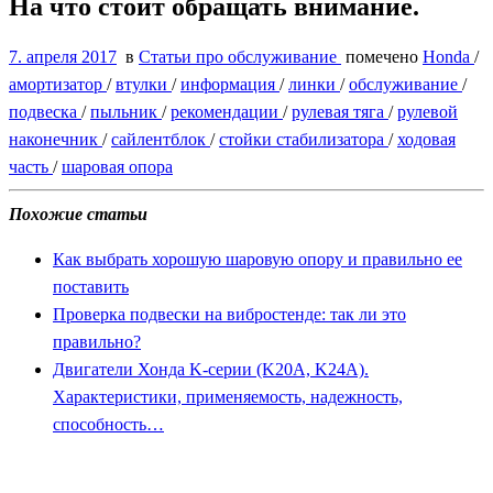
На что стоит обращать внимание.
7. апреля 2017
в
Статьи про обслуживание
помечено
Honda
/
амортизатор
/
втулки
/
информация
/
линки
/
обслуживание
/
подвеска
/
пыльник
/
рекомендации
/
рулевая тяга
/
рулевой
наконечник
/
сайлентблок
/
стойки стабилизатора
/
ходовая
часть
/
шаровая опора
Похожие статьи
Как выбрать хорошую шаровую опору и правильно ее
поставить
Проверка подвески на вибростенде: так ли это
правильно?
Двигатели Хонда K-серии (K20A, K24A).
Характеристики, применяемость, надежность,
способность…