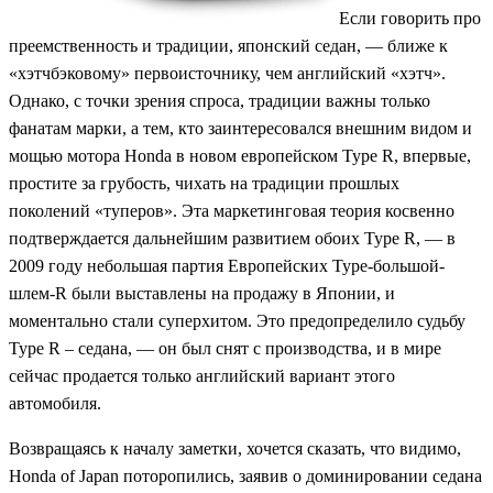
Если говорить про
преемственность и традиции, японский седан, — ближе к
«хэтчбэковому» первоисточнику, чем английский «хэтч».
Однако, с точки зрения спроса, традиции важны только
фанатам марки, а тем, кто заинтересовался внешним видом и
мощью мотора Honda в новом европейском Type R, впервые,
простите за грубость, чихать на традиции прошлых
поколений «туперов». Эта маркетинговая теория косвенно
подтверждается дальнейшим развитием обоих Type R, — в
2009 году небольшая партия Европейских Type-большой-
шлем-R были выставлены на продажу в Японии, и
моментально стали суперхитом. Это предопределило судьбу
Type R – седана, — он был снят с производства, и в мире
сейчас продается только английский вариант этого
автомобиля.
Возвращаясь к началу заметки, хочется сказать, что видимо,
Honda of Japan поторопились, заявив о доминировании седана