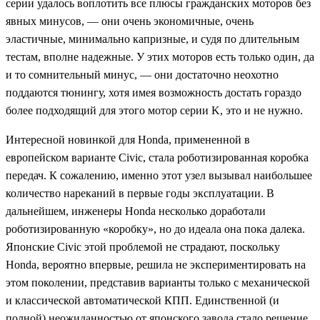
серии удалось воплотить все плюсы гражданских моторов без
явных минусов, — они очень экономичные, очень
эластичные, минимально капризные, и судя по длительным
тестам, вполне надежные. У этих моторов есть только один, да
и то сомнительный минус, — они достаточно неохотно
поддаются тюнингу, хотя имея возможность достать гораздо
более подходящий для этого мотор серии K, это и не нужно.
Интересной новинкой для Honda, примененной в
европейском варианте Civic, стала роботизированная коробка
передач. К сожалению, именно этот узел вызывал наибольшее
количество нареканий в первые годы эксплуатации. В
дальнейшем, инженеры Honda несколько доработали
роботизированную «коробку», но до идеала она пока далека.
Японские Civic этой проблемой не страдают, поскольку
Honda, вероятно впервые, решила не экспериментировать на
этом поколении, представив варианты только с механической
и классической автоматической КПП. Единственной (и
полной) неожиданностью от японского завода стало решение