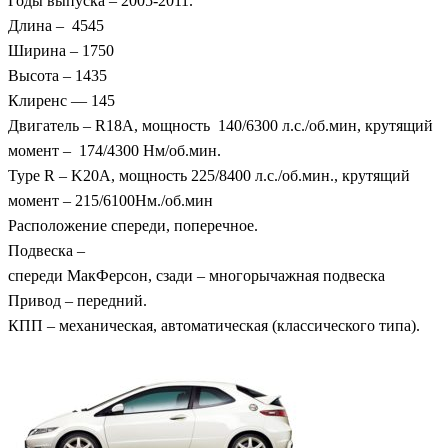
Годы выпуска – 2005-2011.
Длина – 4545
Ширина – 1750
Высота – 1435
Клиренс — 145
Двигатель – R18A, мощность 140/6300 л.с./об.мин, крутящий
момент – 174/4300 Нм/об.мин.
Type R – K20A, мощность 225/8400 л.с./об.мин., крутящий
момент – 215/6100Нм./об.мин
Расположение спереди, поперечное.
Подвеска –
спереди МакФерсон, сзади – многорычажная подвеска
Привод – передний.
КПП – механическая, автоматическая (классического типа).