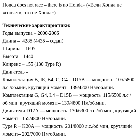
Honda does not race – there is no Honda» («Если Хонда не
«гоняет», это не Хонда»).
Технические характиристики:
Годы выпуска – 2000-2006
Длина – 4285 (4435 – седан)
Ширина – 1695
Высота – 1440
Клиренс – 155 (130 Type R)
Двигатель –
Комплектация B, IE, B4, C, C4 – D15B — мощность 105/5800
л.с./об.мин, крутящий момент– 139/4200 Нм/об.мин.
Комплектация G, G4, L4 – D15B — мощность 115/6500 л.с./
об.мин, крутящий момент– 139/4800 Нм/об.мин.
Двигатели D17A — мощность 130/6300 л.с./об.мин, крутящий
момент– 155/4800 Нм/об.мин.
Type R – K20A — мощность 201/8000 л.с./об.мин, крутящий
момент– 202/7000 Нм/об.мин.