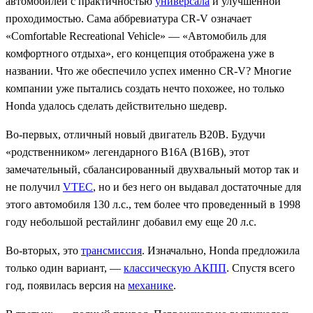
автомобилей с практичностью
универсала
и улучшенной
проходимостью. Сама аббревиатура CR-V означает
«Comfortable Recreational Vehicle» — «Автомобиль для
комфортного отдыха», его концепция отображена уже в
названии. Что же обеспечило успех именно CR-V? Многие
компании уже пытались создать нечто похожее, но только
Honda удалось сделать действительно шедевр.
Во-первых, отличный новый двигатель B20B. Будучи
«родственником» легендарного B16A (B16B), этот
замечательный, сбалансированный двухвальный мотор так и
не получил
VTEC
, но и без него он выдавал достаточные для
этого автомобиля 130 л.с., тем более что проведенный в 1998
году небольшой рестайлинг добавил ему еще 20 л.с.
Во-вторых, это
трансмиссия
. Изначально, Honda предложила
только один вариант, —
классическую АКПП
. Спустя всего
год, появилась версия на
механике
.