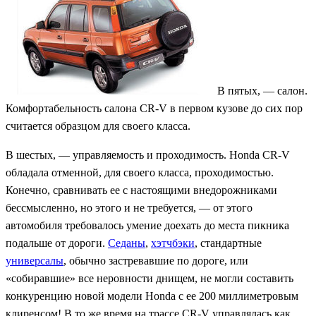
В пятых, — салон.
Комфортабельность салона CR-V в первом кузове до сих пор
считается образцом для своего класса.
В шестых, — управляемость и проходимость. Honda CR-V
обладала отменной, для своего класса, проходимостью.
Конечно, сравнивать ее с настоящими внедорожниками
бессмысленно, но этого и не требуется, — от этого
автомобиля требовалось умение доехать до места пикника
подальше от дороги.
Седаны
,
хэтчбэки
, стандартные
универсалы
, обычно застревавшие по дороге, или
«собиравшие» все неровности днищем, не могли составить
конкуренцию новой модели Honda с ее 200 миллиметровым
клиренсом! В то же время на трассе CR-V управлялась как