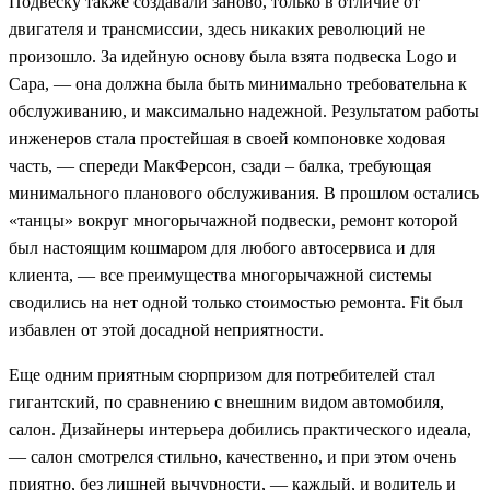
Подвеску также создавали заново, только в отличие от
двигателя и трансмиссии, здесь никаких революций не
произошло. За идейную основу была взята подвеска Logo и
Capa, — она должна была быть минимально требовательна к
обслуживанию, и максимально надежной. Результатом работы
инженеров стала простейшая в своей компоновке ходовая
часть, — спереди МакФерсон, сзади – балка, требующая
минимального планового обслуживания. В прошлом остались
«танцы» вокруг многорычажной подвески, ремонт которой
был настоящим кошмаром для любого автосервиса и для
клиента, — все преимущества многорычажной системы
сводились на нет одной только стоимостью ремонта. Fit был
избавлен от этой досадной неприятности.
Еще одним приятным сюрпризом для потребителей стал
гигантский, по сравнению с внешним видом автомобиля,
салон. Дизайнеры интерьера добились практического идеала,
— салон смотрелся стильно, качественно, и при этом очень
приятно, без лишней вычурности, — каждый, и водитель и