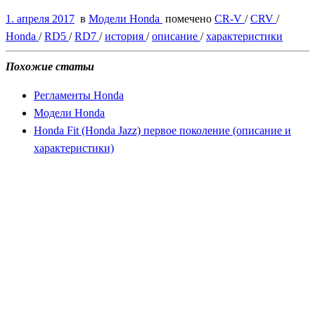
1. апреля 2017
в
Модели Honda
помечено
CR-V
/
CRV
/
Honda
/
RD5
/
RD7
/
история
/
описание
/
характеристики
Похожие статьи
Регламенты Honda
Модели Honda
Honda Fit (Honda Jazz) первое поколение (описание и
характеристики)