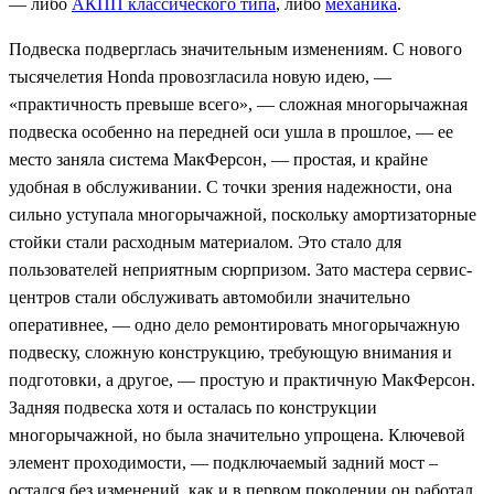
— либо
АКПП классического типа
, либо
механика
.
Подвеска подверглась значительным изменениям. С нового
тысячелетия Honda провозгласила новую идею, —
«практичность превыше всего», — сложная многорычажная
подвеска особенно на передней оси ушла в прошлое, — ее
место заняла система МакФерсон, — простая, и крайне
удобная в обслуживании. С точки зрения надежности, она
сильно уступала многорычажной, поскольку амортизаторные
стойки стали расходным материалом. Это стало для
пользователей неприятным сюрпризом. Зато мастера сервис-
центров стали обслуживать автомобили значительно
оперативнее, — одно дело ремонтировать многорычажную
подвеску, сложную конструкцию, требующую внимания и
подготовки, а другое, — простую и практичную МакФерсон.
Задняя подвеска хотя и осталась по конструкции
многорычажной, но была значительно упрощена. Ключевой
элемент проходимости, — подключаемый задний мост –
остался без изменений, как и в первом поколении он работал