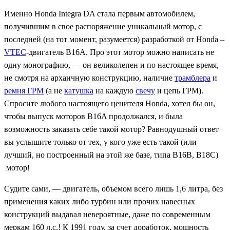
Именно Honda Integra DA стала первым автомобилем,
получившим в свое распоряжение уникальный мотор, с
последней (на тот момент, разумеется) разработкой от Honda –
VTEC
-двигатель B16A. Про этот мотор можно написать не
одну монографию, — он великолепен и по настоящее время,
не смотря на архаичную конструкцию, наличие
трамблера
и
ремня ГРМ
(а не
катушка
на каждую
свечу
и цепь ГРМ).
Спросите любого настоящего ценителя Honda, хотел бы он,
чтобы выпуск моторов B16A продолжался, и была
возможность заказать себе такой мотор? Равнодушный ответ
вы услышите только от тех, у кого уже есть такой (или
лучший, но построенный на этой же базе, типа B16B, B18C)
мотор!
Судите сами, — двигатель, объемом всего лишь 1,6 литра, без
применения каких либо турбин или прочих навесных
конструкций выдавал невероятные, даже по современным
меркам 160 л.с.! К 1991 году, за счет доработок, мощность