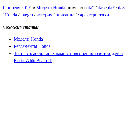
1. апреля 2017
в
Модели Honda
помечено
da5
/
da6
/
da7
/
da8
/
Honda
/
integra
/
история
/
описание
/
характеристики
Похожие статьи
Модели Honda
Регламенты Honda
Тест автомобильных ламп с повышенной светоотдачей
Koito WhiteBeam III