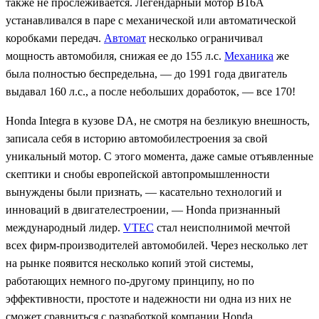
также не прослеживается. Легендарный мотор B16A
устанавливался в паре с механической или автоматической
коробками передач.
Автомат
несколько ограничивал
мощность автомобиля, снижая ее до 155 л.с.
Механика
же
была полностью беспредельна, — до 1991 года двигатель
выдавал 160 л.с., а после небольших доработок, — все 170!
Honda Integra в кузове DA, не смотря на безликую внешность,
записала себя в историю автомобилестроения за свой
уникальный мотор. С этого момента, даже самые отъявленные
скептики и снобы европейской автопромышленности
вынуждены были признать, — касательно технологий и
инноваций в двигателестроении, — Honda признанный
международный лидер.
VTEC
стал неисполнимой мечтой
всех фирм-производителей автомобилей. Через несколько лет
на рынке появится несколько копий этой системы,
работающих немного по-другому принципу, но по
эффективности, простоте и надежности ни одна из них не
сможет сравниться с разработкой компании Honda.