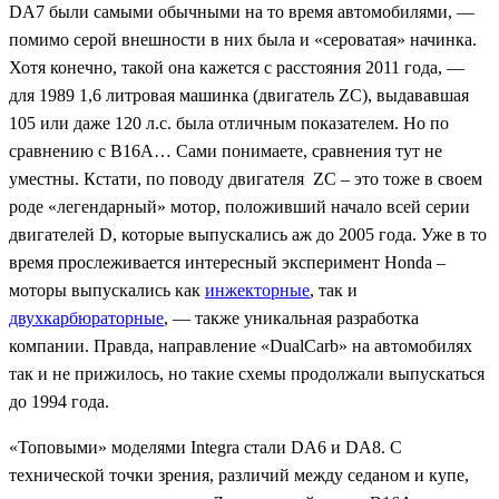
DA7 были самыми обычными на то время автомобилями, —
помимо серой внешности в них была и «сероватая» начинка.
Хотя конечно, такой она кажется с расстояния 2011 года, —
для 1989 1,6 литровая машинка (двигатель ZC), выдававшая
105 или даже 120 л.с. была отличным показателем. Но по
сравнению с B16A… Сами понимаете, сравнения тут не
уместны. Кстати, по поводу двигателя ZC – это тоже в своем
роде «легендарный» мотор, положивший начало всей серии
двигателей D, которые выпускались аж до 2005 года. Уже в то
время прослеживается интересный эксперимент Honda –
моторы выпускались как
инжекторные
, так и
двухкарбюраторные
, — также уникальная разработка
компании. Правда, направление «DualCarb» на автомобилях
так и не прижилось, но такие схемы продолжали выпускаться
до 1994 года.
«Топовыми» моделями Integra стали DA6 и DA8. C
технической точки зрения, различий между седаном и купе,