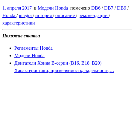
1. апреля 2017
в
Модели Honda
помечено
DB6
/
DB7
/
DB9
/
Honda
/
integra
/
история
/
описание
/
рекомендации
/
характеристики
Похожие статьи
Регламенты Honda
Модели Honda
Двигатели Хонда B-серии (B16, B18, B20).
Характеристики, применяемость, надежность,…