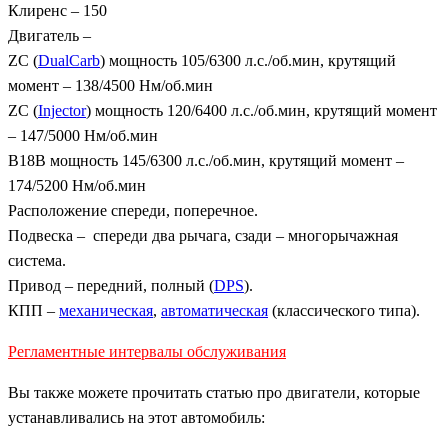
Клиренс – 150
Двигатель –
ZC (
DualCarb
) мощность 105/6300 л.с./об.мин, крутящий
момент – 138/4500 Нм/об.мин
ZC (
Injector
) мощность 120/6400 л.с./об.мин, крутящий момент
– 147/5000 Нм/об.мин
B18B мощность 145/6300 л.с./об.мин, крутящий момент –
174/5200 Нм/об.мин
Расположение спереди, поперечное.
Подвеска – спереди два рычага, сзади – многорычажная
система.
Привод – передний, полный (
DPS
).
КПП –
механическая
,
автоматическая
(классического типа).
Регламентные интервалы обслуживания
Вы также можете прочитать статью про двигатели, которые
устанавливались на этот автомобиль: