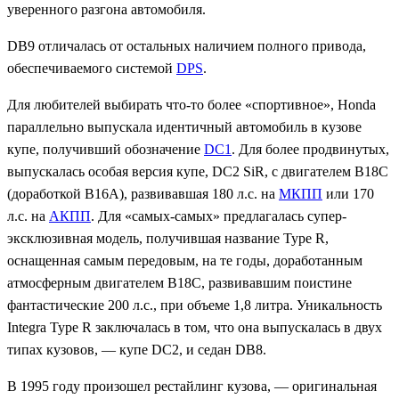
уверенного разгона автомобиля.
DB9 отличалась от остальных наличием полного привода,
обеспечиваемого системой
DPS
.
Для любителей выбирать что-то более «спортивное», Honda
параллельно выпускала идентичный автомобиль в кузове
купе, получивший обозначение
DC1
. Для более продвинутых,
выпускалась особая версия купе, DC2 SiR, с двигателем B18C
(доработкой B16A), развивавшая 180 л.с. на
МКПП
или 170
л.с. на
АКПП
. Для «самых-самых» предлагалась супер-
эксклюзивная модель, получившая название Type R,
оснащенная самым передовым, на те годы, доработанным
атмосферным двигателем B18C, развивавшим поистине
фантастические 200 л.с., при объеме 1,8 литра. Уникальность
Integra Type R заключалась в том, что она выпускалась в двух
типах кузовов, — купе DC2, и седан DB8.
В 1995 году произошел рестайлинг кузова, — оригинальная