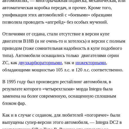
автомобилях, — многорычажная подвеска, механическая, или
автоматическая коробка передач, и прочее. Кроме того,
унификация этих автомобилей с «боевыми» образцами
позволяла проводить «апгрейд» без особых мучений.
Отличиями от седана, стали отсутствие в версии купе
двигателя B18B (и не очень-то и хотелось) и версии с полным
приводом (тоже сомнительная надобность в купе подобного
типа). Автомобили оснащались только двигателями серии
ZC, как
двухкарбюраторными
, так и
инжекторными
,
обладающими мощностью 105 л.с. и 120 л.с. соответственно.
В 1995 году был произведен рестайлинг автомобиля, в
результате которого «четырехглазая» морда Integra была
заменена на более современную, оснащенную сплошным
блоком фар.
Как и в случае с седаном, для любителей «погорячее» были
выпущены супер-версии этого автомобиля, — Integra DC2 в