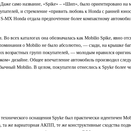
 Даже само название, «Spike» – «Шип», было ориентировано на м
упателей, и стремление «привить любовь к Honda с ранней юно
от S-MX Honda отдала предпочтение более компактному автомоби
Во всех каталогах она обозначалась как Mobilio Spike, явно о
упоминания о Mobilio не было абсолютно, — сзади, на крышке б
их возрастных групп покупателей, — молодым нравился оригинал
дерзком» дизайне. Общее впечатление автомобиль производил сле
бычный Mobilio. В целом, покупатели отнеслись к Spyke более ч
я технического оснащения Spyke был практически идентичен Mobi
, та же вариаторная АКПП, те же конструктивные сходства подв