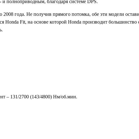
е- и полноприводным, благодаря системе DPS.
до 2008 года. Не получив прямого потомка, обе эти модели оста
я Honda Fit, на основе которой Honda производит большинство с
ь.
нт – 131/2700 (143/4800) Нм/об.мин.