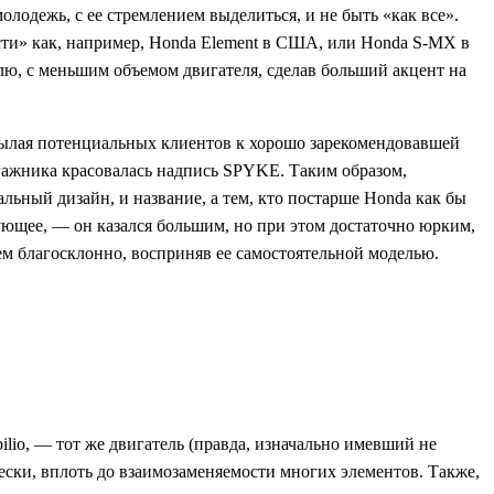
олодежь, с ее стремлением выделиться, и не быть «как все».
сти» как, например, Honda Element в США, или Honda S-MX в
лю, с меньшим объемом двигателя, сделав больший акцент на
тсылая потенциальных клиентов к хорошо зарекомендовавшей
агажника красовалась надпись SPYKE. Таким образом,
ьный дизайн, и название, а тем, кто постарше Honda как бы
дующее, — он казался большим, но при этом достаточно юрким,
ем благосклонно, восприняв ее самостоятельной моделью.
lio, — тот же двигатель (правда, изначально имевший не
ески, вплоть до взаимозаменяемости многих элементов. Также,