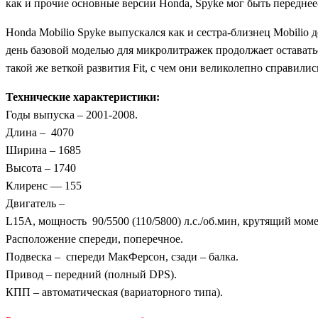
как и прочие основные версии Honda, Spyke мог быть передне
Honda Mobilio Spyke выпускался как и сестра-близнец Mobilio 
день базовой моделью для микролитражек продолжает оставатьс
такой же веткой развития Fit, с чем они великолепно справилис
Технические характеристики:
Годы выпуска – 2001-2008.
Длина – 4070
Ширина – 1685
Высота – 1740
Клиренс — 155
Двигатель –
L15A, мощность 90/5500 (110/5800) л.с./об.мин, крутящий моме
Расположение спереди, поперечное.
Подвеска – спереди МакФерсон, сзади – балка.
Привод – передний (полный DPS).
КПП – автоматическая (вариаторного типа).