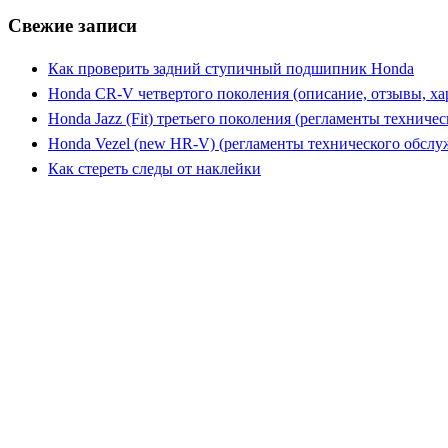
Свежие записи
Как проверить задний ступичный подшипник Honda
Honda CR-V четвертого поколения (описание, отзывы, ха
Honda Jazz (Fit) третьего поколения (регламенты техниче
Honda Vezel (new HR-V) (регламенты технического обслу
Как стереть следы от наклейки