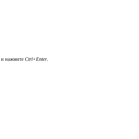
а и нажмите
Ctrl+Enter
.