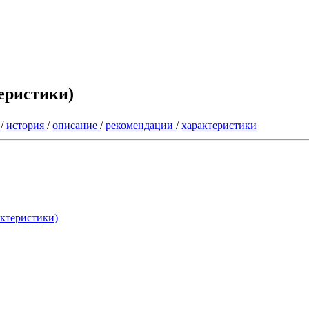
теристики)
e
/
история
/
описание
/
рекомендации
/
характеристики
актеристики)