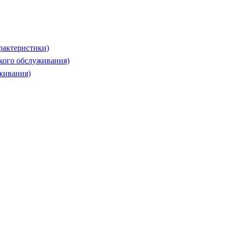
рактеристики)
ского обслуживания)
живания)