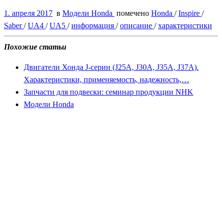
1. апреля 2017
в
Модели Honda
помечено
Honda
/
Inspire
/
Saber
/
UA4
/
UA5
/
информация
/
описание
/
характеристики
Похожие статьи
Двигатели Хонда J-серии (J25A, J30A, J35A, J37A).
Характеристики, применяемость, надежность,…
Запчасти для подвески: семинар продукции NHK
Модели Honda