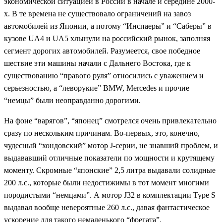
экономической ситуацией в России в начале и середине 2000-
х. В те времена не существовало ограничений на завоз
автомобилей из Японии, а потому “Инспаеры” и “Саберы” в
кузове UA4 и UA5 хлынули на российский рынок, заполняя
сегмент дорогих автомобилей. Разумеется, свое победное
шествие эти машины начали с Дальнего Востока, где к
существованию “правого руля” относились с уважением и
серьезностью, а “леворукие” BMW, Mercedes и прочие
“немцы” были неоправданно дорогими.
На фоне “варягов”, “японец” смотрелся очень привлекательно
сразу по нескольким причинам. Во-первых, это, конечно,
чудесный “хондовский” мотор J-серии, не знавший проблем, и
выдававший отличные показатели по мощности и крутящему
моменту. Скромные “японские” 2,5 литра выдавали солидные
200 л.с., которые были недостижимы в тот момент многими
породистыми “немцами”. А мотор J32 в комплектации Type S
выдавал вообще невероятные 260 л.с., давая фантастическое
ускорение для такого немаленького “фрегата”.