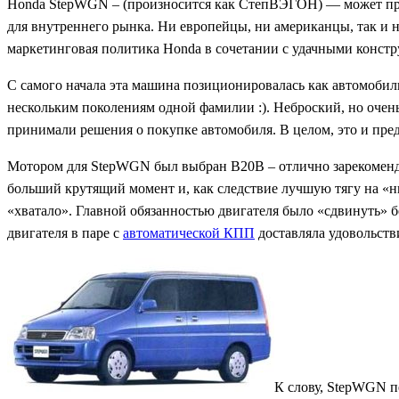
Honda StepWGN – (произносится как СтепВЭГОН) — может пре
для внутреннего рынка. Ни европейцы, ни американцы, так и н
маркетинговая политика Honda в сочетании с удачными конст
С самого начала эта машина позиционировалась как автомобиль
нескольким поколениям одной фамилии :). Неброский, но оче
принимали решения о покупке автомобиля. В целом, это и пре
Мотором для StepWGN был выбран B20B – отлично зарекомендо
больший крутящий момент и, как следствие лучшую тягу на «низ
«хватало». Главной обязанностью двигателя было «сдвинуть» б
двигателя в паре с
автоматической КПП
доставляла удовольств
К слову, StepWGN п