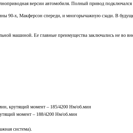
лноприводная версии автомобиля. Полный привод подключался 
ны 90-х, Макферсон спереди, и многорычажную сзади. В будущем
ьной машиной. Ее главные преимущества заключались не во внеш
.мин, крутящий момент – 185/4200 Нм/об.мин
рутящий момент – 188/4200 Нм/об.мин
ажная система).