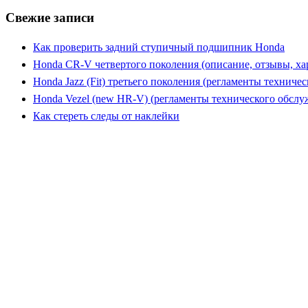
Свежие записи
Как проверить задний ступичный подшипник Honda
Honda CR-V четвертого поколения (описание, отзывы, ха
Honda Jazz (Fit) третьего поколения (регламенты техниче
Honda Vezel (new HR-V) (регламенты технического обслу
Как стереть следы от наклейки