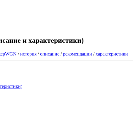
исание и характеристики)
stepWGN
/
история
/
описание
/
рекомендации
/
характеристики
ктеристики)