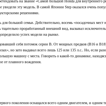
тендовать на звание «Самой большой Honda для внутреннего 
е увидели эту модель. В самой Японии Step оказался очень поп
рукторскими решениями.
 для большой семьи. Действительно, восемь «посадочных мест н
нь тщательно проработанный внешний вид, вызывал исключитель
допределило успех модели на рынке.
вавший себя потомок серии B. От мощных предков (B16 и B18)
ах», но зато выдавал всего лишь 125 или 135 л.с.. Но, если ра
ольшую машину с места. Говорить о какой-то динамике, находяс
ие от плавного вождения.
ервого поколения оснащался всего одним двигателем, и одним