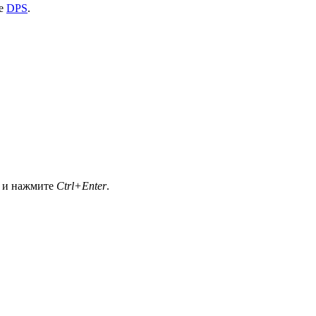
ме
DPS
.
а и нажмите
Ctrl+Enter
.