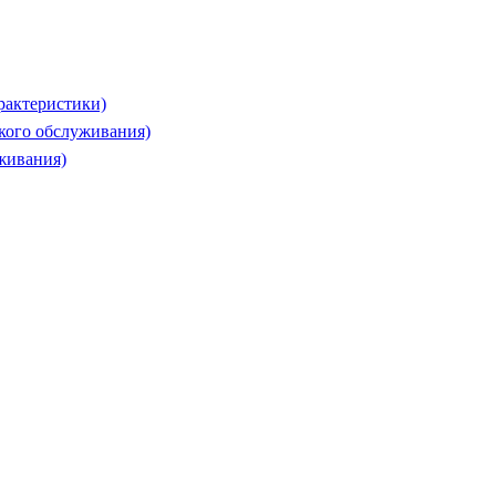
рактеристики)
ского обслуживания)
живания)