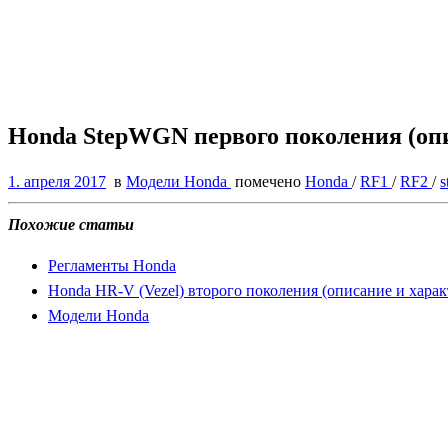
Honda StepWGN первого поколения (оп
1. апреля 2017
в
Модели Honda
помечено
Honda
/
RF1
/
RF2
/
Похожие статьи
Регламенты Honda
Honda HR-V (Vezel) второго поколения (описание и хара
Модели Honda