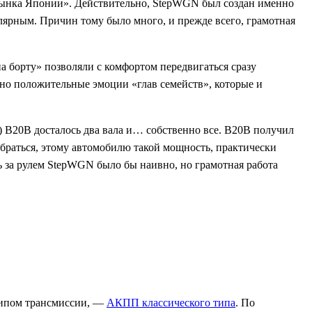
рынка Японии». Действительно, StepWGN был создан именно
улярным. Причин тому было много, и прежде всего, грамотная
а борту» позволяли с комфортом передвигаться сразу
но положительные эмоции «глав семейств», которые и
 B20B досталось два вала и… собственно все. B20B получил
зобраться, этому автомобилю такой мощность, практически
ь за рулем StepWGN было бы наивно, но грамотная работа
 типом трансмиссии, —
АКПП классического типа
. По