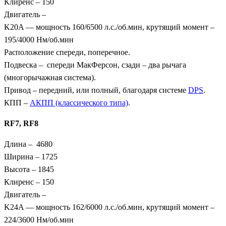
Клиренс – 150
Двигатель –
K20A — мощность 160/6500 л.с./об.мин, крутящий момент –
195/4000 Нм/об.мин
Расположение спереди, поперечное.
Подвеска – спереди МакФерсон, сзади – два рычага
(многорычажная система).
Привод – передний, или полный, благодаря системе
DPS
.
КПП –
АКПП (классического типа)
.
RF7,
RF8
Длина – 4680
Ширина – 1725
Высота – 1845
Клиренс – 150
Двигатель –
K24A — мощность 162/6000 л.с./об.мин, крутящий момент –
224/3600 Нм/об.мин