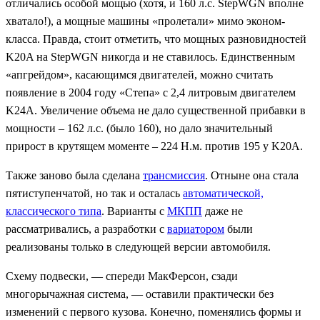
отличались особой мощью (хотя, и 160 л.с. StepWGN вполне
хватало!), а мощные машины «пролетали» мимо эконом-
класса. Правда, стоит отметить, что мощных разновидностей
K20A на StepWGN никогда и не ставилось. Единственным
«апгрейдом», касающимся двигателей, можно считать
появление в 2004 году «Степа» с 2,4 литровым двигателем
K24A. Увеличение объема не дало существенной прибавки в
мощности – 162 л.с. (было 160), но дало значительный
прирост в крутящем моменте – 224 Н.м. против 195 у K20A.
Также заново была сделана
трансмиссия
. Отныне она стала
пятиступенчатой, но так и осталась
автоматической,
классического типа
. Варианты с
МКПП
даже не
рассматривались, а разработки с
вариатором
были
реализованы только в следующей версии автомобиля.
Схему подвески, — спереди МакФерсон, сзади
многорычажная система, — оставили практически без
изменений с первого кузова. Конечно, поменялись формы и