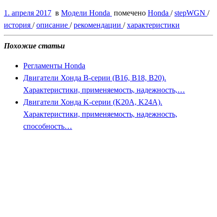
1. апреля 2017
в
Модели Honda
помечено
Honda
/
stepWGN
/
история
/
описание
/
рекомендации
/
характеристики
Похожие статьи
Регламенты Honda
Двигатели Хонда B-серии (B16, B18, B20).
Характеристики, применяемость, надежность,…
Двигатели Хонда K-серии (K20A, K24A).
Характеристики, применяемость, надежность,
способность…