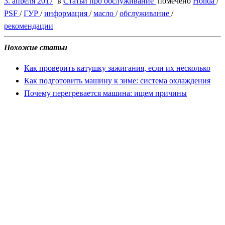
3. апреля 2017
в
Статьи про обслуживание
помечено
Honda
/
PSF
/
ГУР
/
информация
/
масло
/
обслуживание
/
рекомендации
Похожие статьи
Как проверить катушку зажигания, если их несколько
Как подготовить машину к зиме: система охлаждения
Почему перегревается машина: ищем причины